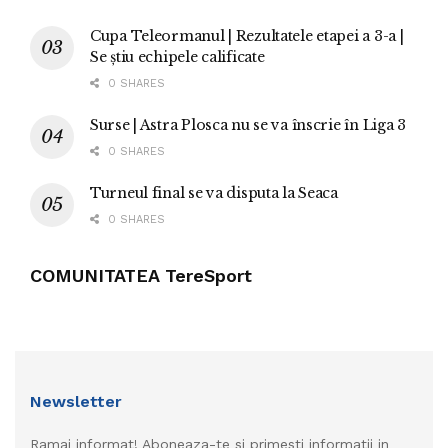
Cupa Teleormanul | Rezultatele etapei a 3-a |
Se știu echipele calificate
0 SHARES
Surse | Astra Plosca nu se va înscrie în Liga 3
0 SHARES
Turneul final se va disputa la Seaca
0 SHARES
COMUNITATEA TereSport
Newsletter
Ramai informat! Aboneaza-te si primesti informatii in