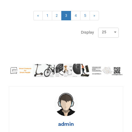
«
1
2
3
4
5
»
25
Display
admin