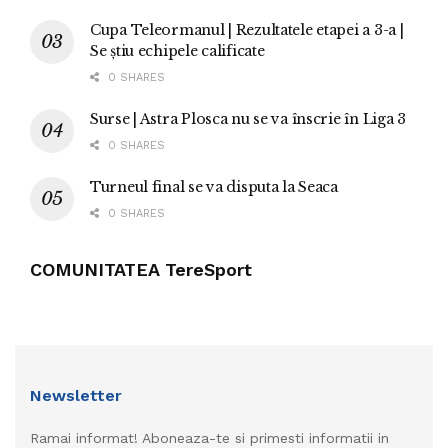
Cupa Teleormanul | Rezultatele etapei a 3-a |
Se știu echipele calificate
0 SHARES
Surse | Astra Plosca nu se va înscrie în Liga 3
0 SHARES
Turneul final se va disputa la Seaca
0 SHARES
COMUNITATEA TereSport
Newsletter
Ramai informat! Aboneaza-te si primesti informatii in