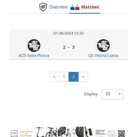
Overview
Matches
01-06-2024 12:30
2 - 3
ACS Astra Plosca
CS Viitorul Lunca
«
1
2
»
25
Display