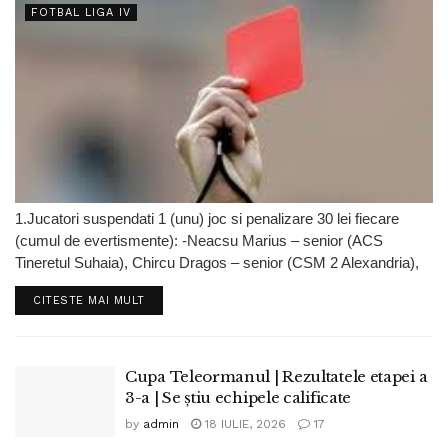
FOTBAL LIGA IV
1.Jucatori suspendati 1 (unu) joc si penalizare 30 lei fiecare
(cumul de evertismente): -Neacsu Marius – senior (ACS
Tineretul Suhaia), Chircu Dragos – senior (CSM 2 Alexandria),
Balan Stefan – senior (ACS Dinamic Kids Videle). 2. Jucator
DETAILS
CITESTE MAI MULT
suspendat 1 (unu)...
Cupa Teleormanul | Rezultatele etapei a
3-a | Se știu echipele calificate
by
admin
18 IULIE, 2026
17