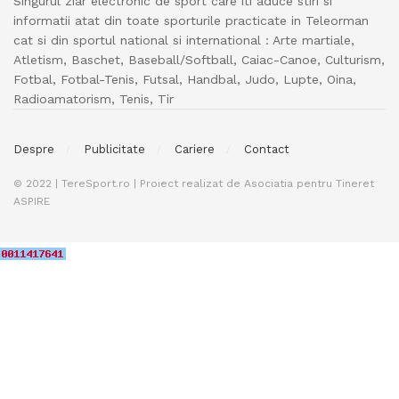
Singurul ziar electronic de sport care iti aduce stiri si
informatii atat din toate sporturile practicate in Teleorman
cat si din sportul national si international : Arte martiale,
Atletism, Baschet, Baseball/Softball, Caiac-Canoe, Culturism,
Fotbal, Fotbal-Tenis, Futsal, Handbal, Judo, Lupte, Oina,
Radioamatorism, Tenis, Tir
Despre
Publicitate
Cariere
Contact
© 2022 | TereSport.ro | Proiect realizat de Asociatia pentru Tineret
ASPIRE