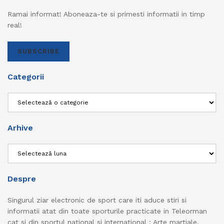
Ramai informat! Aboneaza-te si primesti informatii in timp
real!
SUBSCRIBE
Categorii
Categorii
Arhive
Arhive
Despre
Singurul ziar electronic de sport care iti aduce stiri si
informatii atat din toate sporturile practicate in Teleorman
cat si din sportul national si international : Arte martiale,