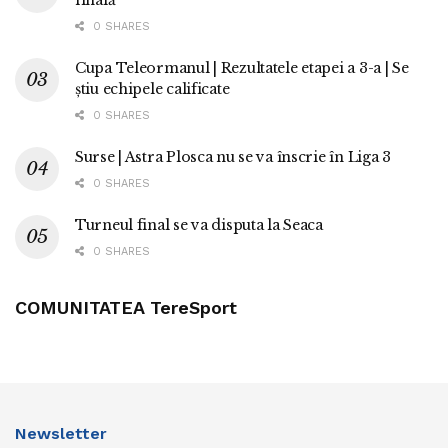
0 SHARES
Cupa Teleormanul | Rezultatele etapei a 3-a | Se
știu echipele calificate
0 SHARES
Surse | Astra Plosca nu se va înscrie în Liga 3
0 SHARES
Turneul final se va disputa la Seaca
0 SHARES
COMUNITATEA TereSport
Newsletter