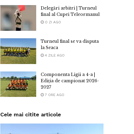
Delegări arbitri | Turneul
final al Cupei Teleormanul
O ZI AGO
Turneul final se va disputa
la Seaca
4 ZILE AGO
Componenta Ligii a 4-a |
Ediția de campionat 2026-
2027
7 ORE AGO
Cele mai citite articole