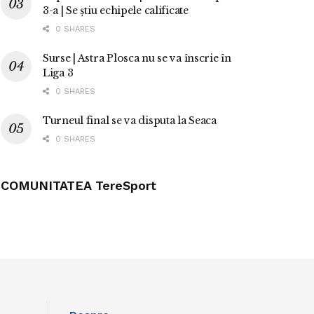
3-a | Se știu echipele calificate
0 SHARES
Surse | Astra Plosca nu se va înscrie în
Liga 3
0 SHARES
Turneul final se va disputa la Seaca
0 SHARES
COMUNITATEA TereSport