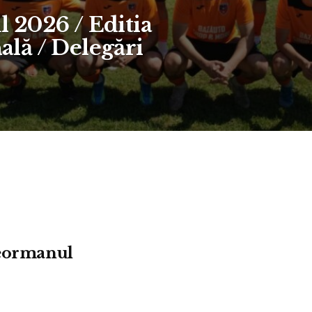
 2026 / Editia
nală / Delegări
leormanul