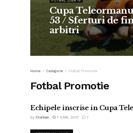
FOTBAL LIGA IV
Cupa Teleormanul
53 / Sferturi de fi
arbitri
Home
Categorie
Fotbal Promotie
Fotbal Promotie
Echipele inscrise in Cupa Te
FOTBAL LIGA IV
by
Cristian
7 IUNIE, 2021
7