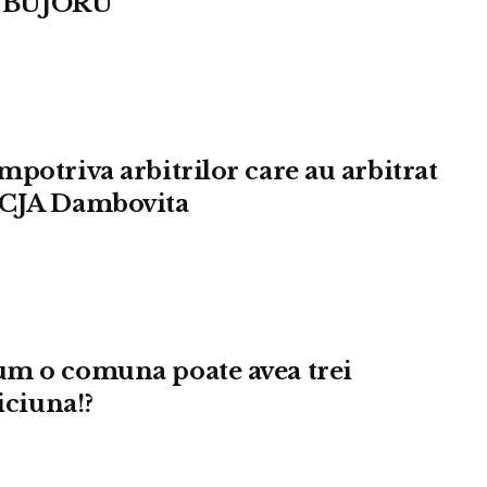
 BUJORU
potriva arbitrilor care au arbitrat
l CJA Dambovita
um o comuna poate avea trei
iciuna!?