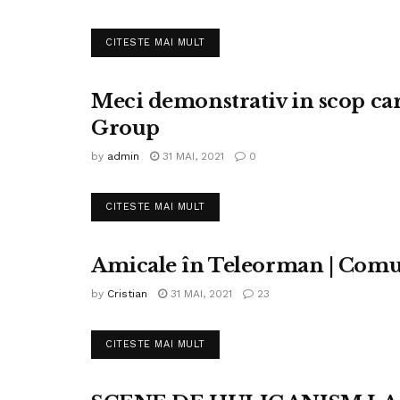
DETAILS
CITESTE MAI MULT
Meci demonstrativ in scop car
FOTBAL LIGA IV
Group
by
admin
31 MAI, 2021
0
DETAILS
CITESTE MAI MULT
Amicale în Teleorman | Comun
FOTBAL LIGA IV
by
Cristian
31 MAI, 2021
23
DETAILS
CITESTE MAI MULT