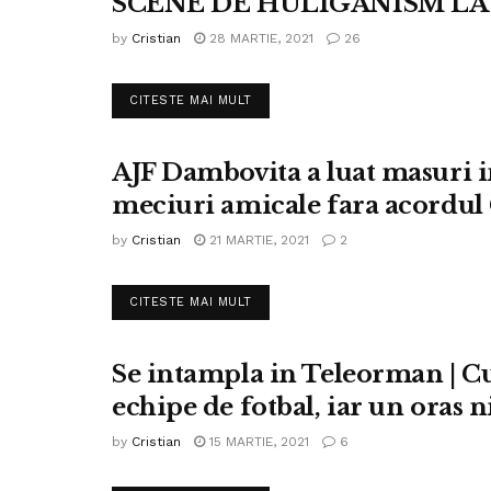
SCENE DE HULIGANISM LA
FOTBAL PROMOTIE
by
Cristian
28 MARTIE, 2021
26
DETAILS
CITESTE MAI MULT
AJF Dambovita a luat masuri im
FOTBAL LIGA IV
meciuri amicale fara acordu
by
Cristian
21 MARTIE, 2021
2
DETAILS
CITESTE MAI MULT
Se intampla in Teleorman | C
FOTBAL LIGA IV
echipe de fotbal, iar un oras n
by
Cristian
15 MARTIE, 2021
6