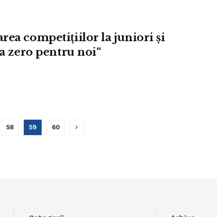
ea competiţiilor la juniori şi
ea zero pentru noi“
58
59
60