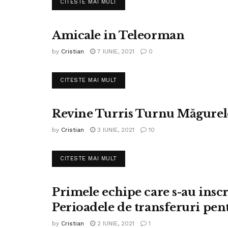
DETAILS
CITESTE MAI MULT
Amicale in Teleorman
FOTBAL ONOARE
by
Cristian
7 IUNIE, 2021
0
DETAILS
CITESTE MAI MULT
Revine Turris Turnu Măgurele 
FOTBAL LIGA IV
by
Cristian
3 IUNIE, 2021
10
DETAILS
CITESTE MAI MULT
Primele echipe care s-au insc
FOTBAL LIGA IV
Perioadele de transferuri pen
by
Cristian
2 IUNIE, 2021
1