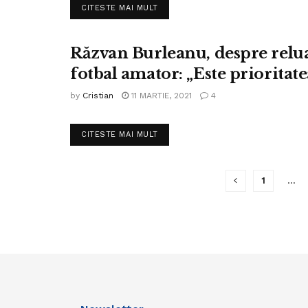
DETAILS
CITESTE MAI MULT
Răzvan Burleanu, despre reluar
FOTBAL LIGA IV
fotbal amator: „Este prioritat
by
Cristian
11 MARTIE, 2021
4
DETAILS
CITESTE MAI MULT
1
…