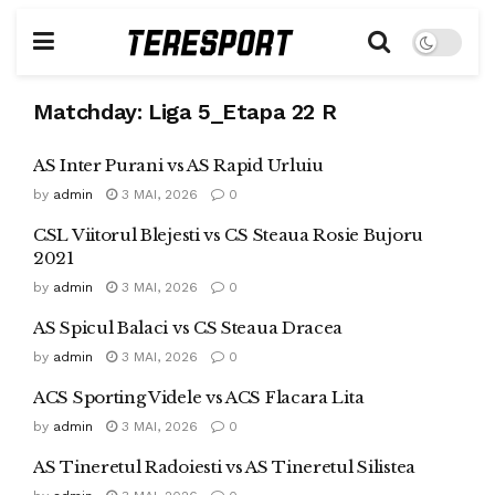
Matchday:
Liga 5_Etapa 22 R
AS Inter Purani vs AS Rapid Urluiu
by
admin
3 MAI, 2026
0
CSL Viitorul Blejesti vs CS Steaua Rosie Bujoru
2021
by
admin
3 MAI, 2026
0
AS Spicul Balaci vs CS Steaua Dracea
by
admin
3 MAI, 2026
0
ACS Sporting Videle vs ACS Flacara Lita
by
admin
3 MAI, 2026
0
AS Tineretul Radoiesti vs AS Tineretul Silistea