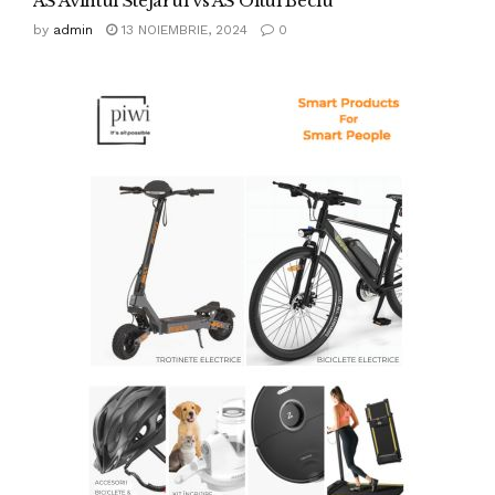
AS Avintul Stejarul vs AS Oltul Beciu
by
admin
13 NOIEMBRIE, 2024
0