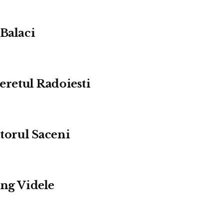
 Balaci
neretul Radoiesti
itorul Saceni
ing Videle