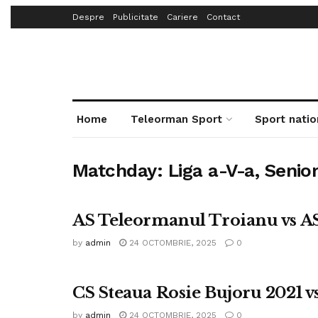
Despre
Publicitate
Cariere
Contact
Home
Teleorman Sport
Sport natio
Matchday:
Liga a-V-a, Senio
AS Teleormanul Troianu vs AS
by
admin
24 OCTOMBRIE, 2025
0
CS Steaua Rosie Bujoru 2021 vs
by
admin
24 OCTOMBRIE, 2025
0