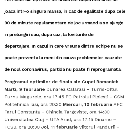
joaca intr-o singura mansa, in caz de egalitate dupa cele
90 de minute regulamentare de joc urmand a se ajunge
in prelungiri sau, dupa caz, la loviturile de
departajare.
In cazul in care vreuna dintre echipe nu se
poate prezenta la meci din cauza problemelor cauzate
de noul coronavirus, partida nu poate fi reprogramata.
Programul optimilor de finala ale Cupei Romaniei:
Marti, 9 februarie
Dunarea Calarasi – Turris-Oltul
Turnu Magurele, ora 17:45 FC Petrolul Ploiesti – CSM
Politehnica Iasi, ora 20:30
Miercuri, 10 februarie
AFC
Farul Constanta – Chindia Targoviste, ora 14:30
Universitatea Cluj – UTA Arad, ora 17:15 Dinamo –
FCSB, ora 20:30
Joi, 11 februarie
Viitorul Pandurii –