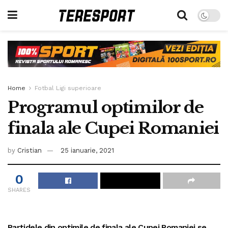
Home
Fotbal Ligi superioare
Programul optimilor de
finala ale Cupei Romaniei
by
Cristian
25 ianuarie, 2021
0
SHARES
Partidele din optimile de finala ale Cupei Romaniei se