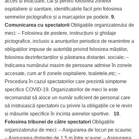
acces și evacuare, cât și pentru folosirea zonelor
ospitaliere și sanitare, identificabile facil prin folosirea
semnelor pictografice și a marcajelor pe podele.
9.
Comunicarea cu spectatorii
Obligațiile organizatorului de
meci: – Folosirea de postere, instrucțiuni și ghidaje
pictografice, inclusiv a anunțurilor periodice de reamintire a
obligațiilor impuse de autorități privind folosirea măștilor,
folosirea dezinfectanților și păstrarea distanței. sociale; –
Indicarea numărului maxim de persoane admise în zonele
accesate, cum ar fi zonele ospitaliere, toaletele,etc; –
Procedura în cazul spectatorilor care prezintă simptome
specifice COVID-19. Organizatorilor de meci le este
recomandat să aloce un număr suficient de personal care
să instruiască spectatorii cu privire la obligațiile ce le revin
și măsurile specifice în incinta arenelor sportive.
10.
Folosirea tribunei de către spectatori
Obligațiile
organizatorului de meci: – Asigurarea de locuri pe scaune;
– Asigurarea distanței de 1,5 m între scaune; – Asigurarea