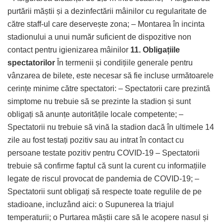
purtării măștii și a dezinfectării mâinilor cu regularitate de
către staff-ul care deservește zona; – Montarea în incinta
stadionului a unui număr suficient de dispozitive non
contact pentru igienizarea mâinilor
11. Obligațiile
spectatorilor
În termenii și condițiile generale pentru
vânzarea de bilete, este necesar să fie incluse următoarele
cerințe minime către spectatori: – Spectatorii care prezintă
simptome nu trebuie să se prezinte la stadion și sunt
obligați să anunțe autoritățile locale competente; –
Spectatorii nu trebuie să vină la stadion dacă în ultimele 14
zile au fost testați pozitiv sau au intrat în contact cu
persoane testate pozitiv pentru COVID-19 – Spectatorii
trebuie să confirme faptul că sunt la curent cu informațiile
legate de riscul provocat de pandemia de COVID-19; –
Spectatorii sunt obligați să respecte toate regulile de pe
stadioane, incluzând aici: o Supunerea la triajul
temperaturii; o Purtarea măștii care să le acopere nasul și