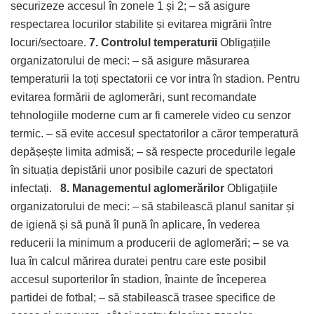
securizeze accesul în zonele 1 și 2; – să asigure
respectarea locurilor stabilite și evitarea migrării între
locuri/sectoare.
7. Controlul temperaturii
Obligațiile
organizatorului de meci: – să asigure măsurarea
temperaturii la toți spectatorii ce vor intra în stadion. Pentru
evitarea formării de aglomerări, sunt recomandate
tehnologiile moderne cum ar fi camerele video cu senzor
termic. – să evite accesul spectatorilor a căror temperatură
depășește limita admisă; – să respecte procedurile legale
în situația depistării unor posibile cazuri de spectatori
infectați.
8. Managementul aglomerărilor
Obligațiile
organizatorului de meci: – să stabilească planul sanitar și
de igienă și să pună îl pună în aplicare, în vederea
reducerii la minimum a producerii de aglomerări; – se va
lua în calcul mărirea duratei pentru care este posibil
accesul suporterilor în stadion, înainte de începerea
partidei de fotbal; – să stabilească trasee specifice de