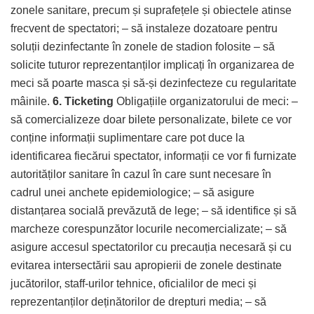
zonele sanitare, precum și suprafețele și obiectele atinse
frecvent de spectatori; – să instaleze dozatoare pentru
soluții dezinfectante în zonele de stadion folosite – să
solicite tuturor reprezentanților implicați în organizarea de
meci să poarte masca și să-și dezinfecteze cu regularitate
mâinile.
6. Ticketing
Obligațiile organizatorului de meci: –
să comercializeze doar bilete personalizate, bilete ce vor
conține informații suplimentare care pot duce la
identificarea fiecărui spectator, informații ce vor fi furnizate
autorităților sanitare în cazul în care sunt necesare în
cadrul unei anchete epidemiologice; – să asigure
distanțarea socială prevăzută de lege; – să identifice și să
marcheze corespunzător locurile necomercializate; – să
asigure accesul spectatorilor cu precauția necesară și cu
evitarea intersectării sau apropierii de zonele destinate
jucătorilor, staff-urilor tehnice, oficialilor de meci și
reprezentanților deținătorilor de drepturi media; – să