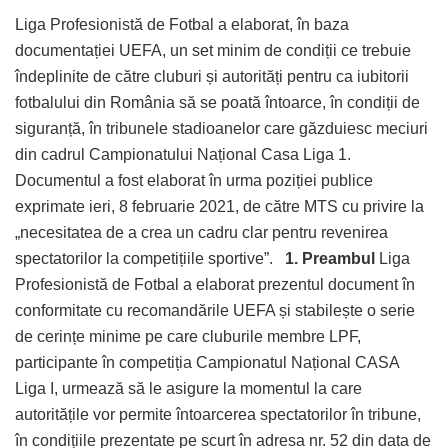
Liga Profesionistă de Fotbal a elaborat, în baza
documentației UEFA, un set minim de condiții ce trebuie
îndeplinite de către cluburi și autorități pentru ca iubitorii
fotbalului din România să se poată întoarce, în condiții de
siguranță, în tribunele stadioanelor care găzduiesc meciuri
din cadrul Campionatului Național Casa Liga 1.
Documentul a fost elaborat în urma poziției publice
exprimate ieri, 8 februarie 2021, de către MTS cu privire la
„necesitatea de a crea un cadru clar pentru revenirea
spectatorilor la competițiile sportive”.
1. Preambul
Liga
Profesionistă de Fotbal a elaborat prezentul document în
conformitate cu recomandările UEFA și stabilește o serie
de cerințe minime pe care cluburile membre LPF,
participante în competiția Campionatul Național CASA
Liga I, urmează să le asigure la momentul la care
autoritățile vor permite întoarcerea spectatorilor în tribune,
în condițiile prezentate pe scurt în adresa nr. 52 din data de