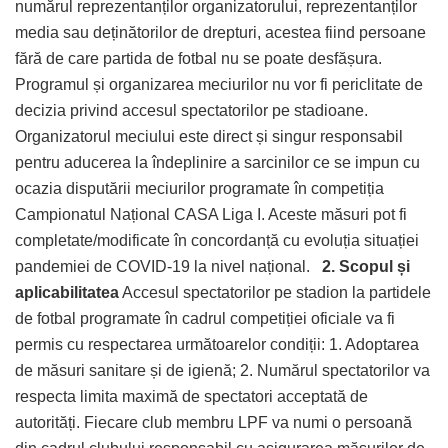
numărul reprezentanților organizatorului, reprezentanților
media sau deținătorilor de drepturi, acestea fiind persoane
fără de care partida de fotbal nu se poate desfășura.
Programul și organizarea meciurilor nu vor fi periclitate de
decizia privind accesul spectatorilor pe stadioane.
Organizatorul meciului este direct și singur responsabil
pentru aducerea la îndeplinire a sarcinilor ce se impun cu
ocazia disputării meciurilor programate în competiția
Campionatul Național CASA Liga I. Aceste măsuri pot fi
completate/modificate în concordanță cu evoluția situației
pandemiei de COVID-19 la nivel național.
2. Scopul și
aplicabilitatea
Accesul spectatorilor pe stadion la partidele
de fotbal programate în cadrul competiției oficiale va fi
permis cu respectarea următoarelor condiții: 1. Adoptarea
de măsuri sanitare și de igienă; 2. Numărul spectatorilor va
respecta limita maximă de spectatori acceptată de
autorități. Fiecare club membru LPF va numi o persoană