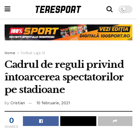
Home
Fotbal Liga IV
Cadrul de reguli privind
întoarcerea spectatorilor
pe stadioane
by
Cristian
10 februarie, 2021
0
SHARES