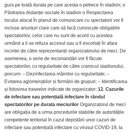
gura pe toată durata pe care acesta o petrece în stadion; o
Păstrarea distanței sociale în stadion o Respectarea
locului alocat În planul de comunicare cu spectatorii vor fi
incluse anunțuri clare care să facă cunoscute obligațiile
spectatorilor, celor care nu sunt de acord cu acestea
urmând a li se refuza accesul sau a fi escortați în afara
incintei de către reprezentanții organizatorului de meci. De
asemenea, o serie de recomandări vor fi făcute
spectatorilor, cu regularitate de către crainicul stadionului,
precum: – Dezinfectarea mâinilor cu regularitate; –
Evitarea aglomerațiilor și formării de grupuri; – Identificarea
și folosirea traseelor indicate de organizator;
12. Cazurile
de infectare sau potențială infectare în rândul
spectatorilor pe durata meciurilor
Organizatorul de meci
are obligația de a urma procedurile stabilite de autoritățile
competente teritorial în cazul depistării unor cazuri de
infectare sau potențială infectare cu virusul COVID-19, la