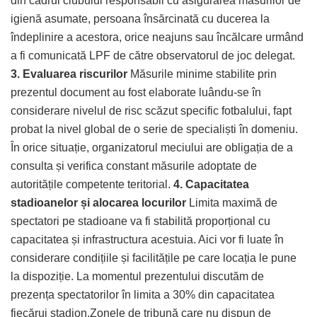
din cadrul clubului responsabil cu asigurarea măsurilor de
igienă asumate, persoana însărcinată cu ducerea la
îndeplinire a acestora, orice neajuns sau încălcare urmând
a fi comunicată LPF de către observatorul de joc delegat.
3. Evaluarea riscurilor
Măsurile minime stabilite prin
prezentul document au fost elaborate luându-se în
considerare nivelul de risc scăzut specific fotbalului, fapt
probat la nivel global de o serie de specialiști în domeniu.
În orice situație, organizatorul meciului are obligația de a
consulta și verifica constant măsurile adoptate de
autoritățile competente teritorial.
4. Capacitatea
stadioanelor și alocarea locurilor
Limita maximă de
spectatori pe stadioane va fi stabilită proporțional cu
capacitatea și infrastructura acestuia. Aici vor fi luate în
considerare condițiile și facilitățile pe care locația le pune
la dispoziție. La momentul prezentului discutăm de
prezența spectatorilor în limita a 30% din capacitatea
fiecărui stadion.Zonele de tribună care nu dispun de