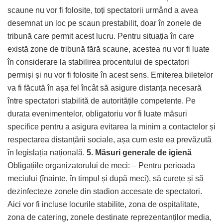
scaune nu vor fi folosite, toți spectatorii urmând a avea
desemnat un loc pe scaun prestabilit, doar în zonele de
tribună care permit acest lucru. Pentru situația în care
există zone de tribună fără scaune, acestea nu vor fi luate
în considerare la stabilirea procentului de spectatori
permiși și nu vor fi folosite în acest sens. Emiterea biletelor
va fi făcută în așa fel încât să asigure distanța necesară
între spectatori stabilită de autoritățile competente. Pe
durata evenimentelor, obligatoriu vor fi luate măsuri
specifice pentru a asigura evitarea la minim a contactelor și
respectarea distanțării sociale, așa cum este ea prevăzută
în legislația națională.
5. Măsuri generale de igienă
Obligațiile organizatorului de meci: – Pentru perioada
meciului (înainte, în timpul și după meci), să curețe și să
dezinfecteze zonele din stadion accesate de spectatori.
Aici vor fi incluse locurile stabilite, zona de ospitalitate,
zona de catering, zonele destinate reprezentanților media,