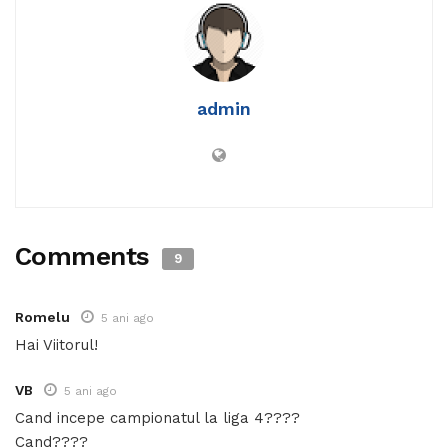
admin
Comments
9
Romelu
5 ani ago
Hai Viitorul!
VB
5 ani ago
Cand incepe campionatul la liga 4????
Cand????