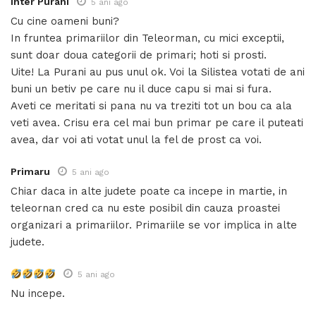
Inter Purani
5 ani ago
Cu cine oameni buni?
In fruntea primariilor din Teleorman, cu mici exceptii,
sunt doar doua categorii de primari; hoti si prosti.
Uite! La Purani au pus unul ok. Voi la Silistea votati de ani
buni un betiv pe care nu il duce capu si mai si fura.
Aveti ce meritati si pana nu va treziti tot un bou ca ala
veti avea. Crisu era cel mai bun primar pe care il puteati
avea, dar voi ati votat unul la fel de prost ca voi.
Primaru
5 ani ago
Chiar daca in alte judete poate ca incepe in martie, in
teleornan cred ca nu este posibil din cauza proastei
organizari a primariilor. Primariile se vor implica in alte
judete.
5 ani ago
Nu incepe.