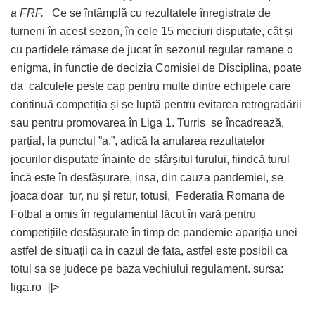
a FRF.
Ce se întâmplă cu rezultatele înregistrate de
turneni în acest sezon, în cele 15 meciuri disputate, cât și
cu partidele rămase de jucat în sezonul regular ramane o
enigma, in functie de decizia Comisiei de Disciplina, poate
da calculele peste cap pentru multe dintre echipele care
continuă competiția și se luptă pentru evitarea retrogradării
sau pentru promovarea în Liga 1. Turris se încadrează,
parțial, la punctul ”a.”, adică la anularea rezultatelor
jocurilor disputate înainte de sfârșitul turului, fiindcă turul
încă este în desfășurare, insa, din cauza pandemiei, se
joaca doar tur, nu și retur, totusi, Federatia Romana de
Fotbal a omis în regulamentul făcut în vară pentru
competițiile desfășurate în timp de pandemie apariția unei
astfel de situații ca in cazul de fata, astfel este posibil ca
totul sa se judece pe baza vechiului regulament. sursa:
liga.ro ]]>