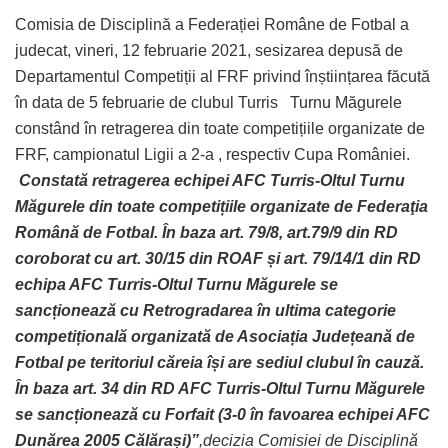
Comisia de Disciplină a Federației Române de Fotbal a
judecat, vineri, 12 februarie 2021, sesizarea depusă de
Departamentul Competiții al FRF privind înștiințarea făcută
în data de 5 februarie de clubul Turris Turnu Măgurele
constând în retragerea din toate competițiile organizate de
FRF, campionatul Ligii a 2-a , respectiv Cupa României.
Constată retragerea echipei AFC Turris-Oltul Turnu
Măgurele din toate competițiile organizate de Federaţia
Română de Fotbal.
În baza art. 79/8, art.79/9 din RD
coroborat cu art. 30/15 din ROAF și art. 79/14/1 din RD
echipa AFC Turris-Oltul Turnu Măgurele se
sancționează cu Retrogradarea în ultima categorie
competițională organizată de Asociația Județeană de
Fotbal pe teritoriul căreia își are sediul clubul în cauză.
În baza art. 34 din RD AFC Turris-Oltul Turnu Măgurele
se sancționează cu Forfait (3-0 în favoarea echipei AFC
Dunărea 2005 Călărași)”
,decizia Comisiei de Disciplină