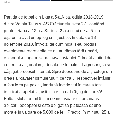
SHARES
Partida de fotbal din Liga a 5-a Alba, ediția 2018-2019,
dintre Voința Teiuș și AS Crăciunelu, scor 2-1, contând
pentru etapa a 12-a a Seriei a 2-a a celui de-al 5-lea
eșalon, a avut un epilog și în justiție. In data de 18
noiembrie 2018, într-o zi de duminică, s-au produs
evenimente regretabile ce nu au rămas fără urmări,
episodul ajungând și pe masa instanței, întrucât arbitrul de
centru l-a acționat în judecată pe fotbalistul-agresor și a și
câștigat procesul intentat. Spre deosebire de alți colegi din
breasla “cavalerilor fluierului”, centralul respectivei întâlniri
a fost ferm pe poziții, iar după incidentul în care a fost
implicat a apelat la justiție, ce i-a dat câștig de cauză!
Fotbalistul a primit 6 luni de închisoare cu amânarea
aplicării pedepsei și este obligat să plătească daune
morale în valoare de 5.000 de lei. Practic, în minutul 25 al