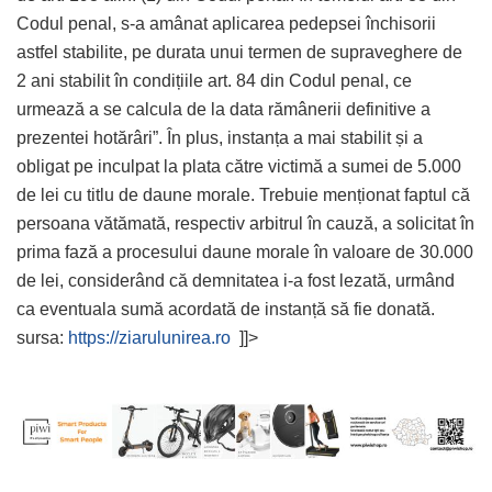
Codul penal, s-a amânat aplicarea pedepsei închisorii
astfel stabilite, pe durata unui termen de supraveghere de
2 ani stabilit în condițiile art. 84 din Codul penal, ce
urmează a se calcula de la data rămânerii definitive a
prezentei hotărâri”. În plus, instanța a mai stabilit și a
obligat pe inculpat la plata către victimă a sumei de 5.000
de lei cu titlu de daune morale. Trebuie menționat faptul că
persoana vătămată, respectiv arbitrul în cauză, a solicitat în
prima fază a procesului daune morale în valoare de 30.000
de lei, considerând că demnitatea i-a fost lezată, urmând
ca eventuala sumă acordată de instanță să fie donată.
sursa:
https://ziarulunirea.ro
]]>