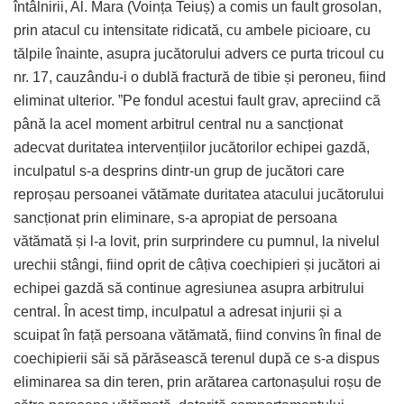
întâlnirii, Al. Mara (Voința Teiuș) a comis un fault grosolan,
prin atacul cu intensitate ridicată, cu ambele picioare, cu
tălpile înainte, asupra jucătorului advers ce purta tricoul cu
nr. 17, cauzându-i o dublă fractură de tibie și peroneu, fiind
eliminat ulterior. ”Pe fondul acestui fault grav, apreciind că
până la acel moment arbitrul central nu a sancționat
adecvat duritatea intervențiilor jucătorilor echipei gazdă,
inculpatul s-a desprins dintr-un grup de jucători care
reproșau persoanei vătămate duritatea atacului jucătorului
sancționat prin eliminare, s-a apropiat de persoana
vătămată și l-a lovit, prin surprindere cu pumnul, la nivelul
urechii stângi, fiind oprit de câțiva coechipieri și jucători ai
echipei gazdă să continue agresiunea asupra arbitrului
central. În acest timp, inculpatul a adresat injurii și a
scuipat în față persoana vătămată, fiind convins în final de
coechipierii săi să părăsească terenul după ce s-a dispus
eliminarea sa din teren, prin arătarea cartonașului roșu de