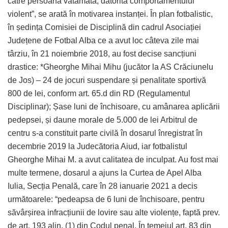
către persoana vătămată, datorită comportamentului
violent”, se arată în motivarea instanței. În plan fotbalistic,
în ședința Comisiei de Disciplină din cadrul Asociației
Județene de Fotbal Alba ce a avut loc câteva zile mai
târziu, în 21 noiembrie 2018, au fost decise sancțiuni
drastice: *Gheorghe Mihai Mihu (jucător la AS Crăciunelu
de Jos) – 24 de jocuri suspendare și penalitate sportivă
800 de lei, conform art. 65.d din RD (Regulamentul
Disciplinar); Șase luni de închisoare, cu amânarea aplicării
pedepsei, și daune morale de 5.000 de lei Arbitrul de
centru s-a constituit parte civilă în dosarul înregistrat în
decembrie 2019 la Judecătoria Aiud, iar fotbalistul
Gheorghe Mihai M. a avut calitatea de inculpat. Au fost mai
multe termene, dosarul a ajuns la Curtea de Apel Alba
Iulia, Secția Penală, care în 28 ianuarie 2021 a decis
următoarele: “pedeapsa de 6 luni de închisoare, pentru
săvârșirea infracțiunii de lovire sau alte violențe, faptă prev.
de art. 193 alin. (1) din Codul penal. În temeiul art. 83 din