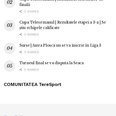
finală
0 SHARES
Cupa Teleormanul | Rezultatele etapei a 3-a | Se
știu echipele calificate
0 SHARES
Surse | Astra Plosca nu se va înscrie în Liga 3
0 SHARES
Turneul final se va disputa la Seaca
0 SHARES
COMUNITATEA TereSport