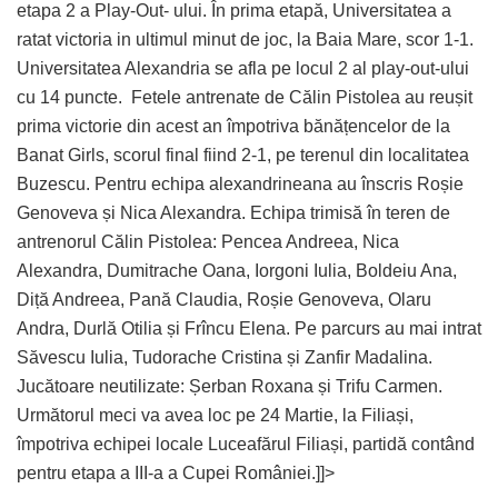
etapa 2 a Play-Out- ului. În prima etapă, Universitatea a
ratat victoria in ultimul minut de joc, la Baia Mare, scor 1-1.
Universitatea Alexandria se afla pe locul 2 al play-out-ului
cu 14 puncte. Fetele antrenate de Călin Pistolea au reușit
prima victorie din acest an împotriva bănățencelor de la
Banat Girls, scorul final fiind 2-1, pe terenul din localitatea
Buzescu. Pentru echipa alexandrineana au înscris Roșie
Genoveva și Nica Alexandra. Echipa trimisă în teren de
antrenorul Călin Pistolea: Pencea Andreea, Nica
Alexandra, Dumitrache Oana, Iorgoni Iulia, Boldeiu Ana,
Diță Andreea, Pană Claudia, Roșie Genoveva, Olaru
Andra, Durlă Otilia și Frîncu Elena. Pe parcurs au mai intrat
Săvescu Iulia, Tudorache Cristina și Zanfir Madalina.
Jucătoare neutilizate: Șerban Roxana și Trifu Carmen.
Următorul meci va avea loc pe 24 Martie, la Filiași,
împotriva echipei locale Luceafărul Filiași, partidă contând
pentru etapa a III-a a Cupei României.]]>