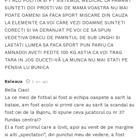
PT ALO POLITIA SI PT SISTEMUL MEDICAL LA PAMANT
SUNTETI DOI PROSTI VAI DE MAMA VOASTRA NU MAI
POATE OAMENI SA FACA SPORT MISCARE DIN CAUZA
LA ELEMENTE CA VOI CARE VEZI DOAMNE SUNTETI
CORECTI SI VA DERANJAT PE VOI CE SA SPUN
VEDETIVA DRACU DE PAMNTUL DE SUB UNGHI SI
LASTATI LUMEA SA FACA SPORT PUN PARIU CA
AMNADOI AVETI PEDTE 100 KG ASTIA CA VOI TRAG
TARA IN JOS DUCEȚI-VĂ LA MUNCA NU MAI STATI PE
PENSIA LU BUNICA
Beleaua
5 ani ago
Bella Ciao!
La ce meci de fotbal ai fost si echipa oaspete a sarit la
bataie, am fost acolo si primii care au sarit la scandal au
fost cei de la Bujoru, iti spune ceva jucatorul cu nr 3?
Fundas central?
El a fost primul care a lovit, apoi au venit de pe margine
si alti „spectatori”, din punctul meu de vedere, a fost