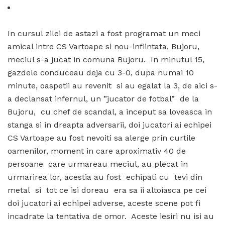
In cursul zilei de astazi a fost programat un meci
amical intre CS Vartoape si nou-infiintata, Bujoru,
meciul s-a jucat in comuna Bujoru. In minutul 15,
gazdele conduceau deja cu 3-0, dupa numai 10
minute, oaspetii au revenit si au egalat la 3, de aici s-
a declansat infernul, un ”jucator de fotbal” de la
Bujoru, cu chef de scandal, a inceput sa loveasca in
stanga si in dreapta adversarii, doi jucatori ai echipei
CS Vartoape au fost nevoiti sa alerge prin curtile
oamenilor, moment in care aproximativ 40 de
persoane care urmareau meciul, au plecat in
urmarirea lor, acestia au fost echipati cu tevi din
metal si tot ce isi doreau era sa ii altoiasca pe cei
doi jucatori ai echipei adverse, aceste scene pot fi
incadrate la tentativa de omor. Aceste iesiri nu isi au