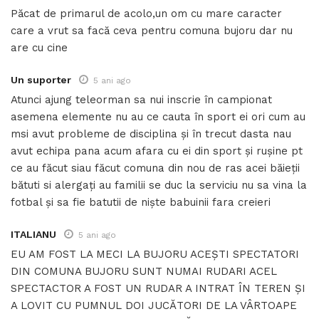
Păcat de primarul de acolo,un om cu mare caracter
care a vrut sa facă ceva pentru comuna bujoru dar nu
are cu cine
Un suporter
5 ani ago
Atunci ajung teleorman sa nui inscrie în campionat
asemena elemente nu au ce cauta în sport ei ori cum au
msi avut probleme de disciplina și în trecut dasta nau
avut echipa pana acum afara cu ei din sport și rușine pt
ce au făcut siau făcut comuna din nou de ras acei băieții
bătuti si alergați au familii se duc la serviciu nu sa vina la
fotbal și sa fie batutii de niște babuinii fara creieri
ITALIANU
5 ani ago
EU AM FOST LA MECI LA BUJORU ACEȘTI SPECTATORI
DIN COMUNA BUJORU SUNT NUMAI RUDARI ACEL
SPECTACTOR A FOST UN RUDAR A INTRAT ÎN TEREN ȘI
A LOVIT CU PUMNUL DOI JUCĂTORI DE LA VÂRTOAPE