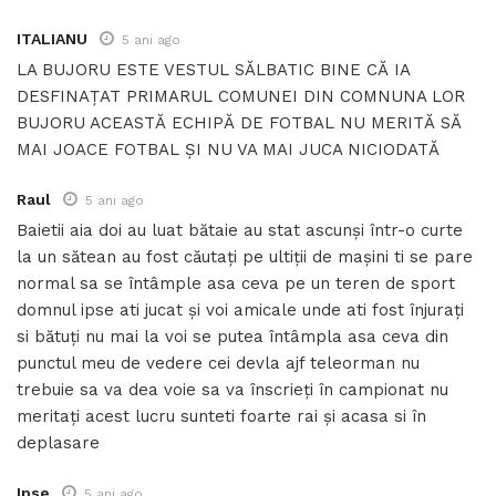
ITALIANU
5 ani ago
LA BUJORU ESTE VESTUL SĂLBATIC BINE CĂ IA
DESFINAȚAT PRIMARUL COMUNEI DIN COMNUNA LOR
BUJORU ACEASTĂ ECHIPĂ DE FOTBAL NU MERITĂ SĂ
MAI JOACE FOTBAL ȘI NU VA MAI JUCA NICIODATĂ
Raul
5 ani ago
Baietii aia doi au luat bătaie au stat ascunși într-o curte
la un sătean au fost căutați pe ultiții de mașini ti se pare
normal sa se întâmple asa ceva pe un teren de sport
domnul ipse ati jucat și voi amicale unde ati fost înjurați
si bătuți nu mai la voi se putea întâmpla asa ceva din
punctul meu de vedere cei devla ajf teleorman nu
trebuie sa va dea voie sa va înscrieți în campionat nu
meritați acest lucru sunteti foarte rai și acasa si în
deplasare
Ipse
5 ani ago