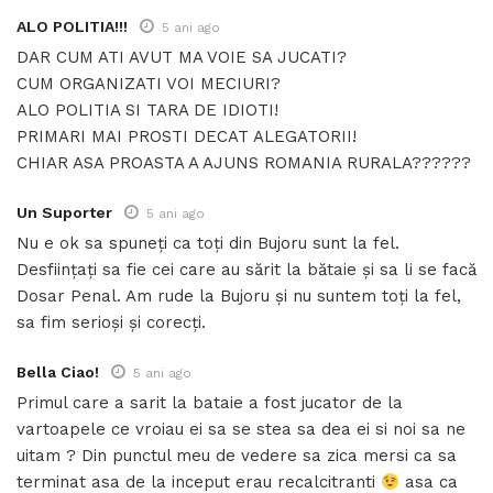
ALO POLITIA!!!
5 ani ago
DAR CUM ATI AVUT MA VOIE SA JUCATI?
CUM ORGANIZATI VOI MECIURI?
ALO POLITIA SI TARA DE IDIOTI!
PRIMARI MAI PROSTI DECAT ALEGATORII!
CHIAR ASA PROASTA A AJUNS ROMANIA RURALA??????
Un Suporter
5 ani ago
Nu e ok sa spuneți ca toți din Bujoru sunt la fel.
Desființați sa fie cei care au sărit la bătaie și sa li se facă
Dosar Penal. Am rude la Bujoru și nu suntem toți la fel,
sa fim serioși și corecți.
Bella Ciao!
5 ani ago
Primul care a sarit la bataie a fost jucator de la
vartoapele ce vroiau ei sa se stea sa dea ei si noi sa ne
uitam ? Din punctul meu de vedere sa zica mersi ca sa
terminat asa de la inceput erau recalcitranti
asa ca