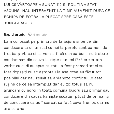
LUI CS VÂRTOAPE A SUNAT 112 ȘI POLIȚIA A STAT
ASCUNȘI NAU INTERVENIT LA TIMP AU VENIT DUPĂ CE
ECHIPA DE FOTBAL A PLECAT SPRE CASĂ ESTE
JUNGLĂ ACOLO
Rapid urluiu
5 ani ago
Lam cunoscut pe primaru de la bujoru si pe cei din
conducere la un amical cu noi la peretu sunt oameni de
treaba și vb cu ei ca vor sa facă echipa buna nu trebuie
condamnați din cauza la niște oameni fără creier am
vorbit cu ei di au spus ca totul a fost premeditat si su
fost depășiți nu se așteptau la asa ceva au făcut tot
posibilul dar nau reușit sa aplaneze conflictul le este
rușine de ce sa intamplat dar eu zic totuși sa nu
aruncam cu noroi în toată comuna bujoru sau primar sau
conducere din cauza ka niște uscaturi păcat de primar și
de conducere ca au încercat sa facă ceva frumos dar nu
are cu cine