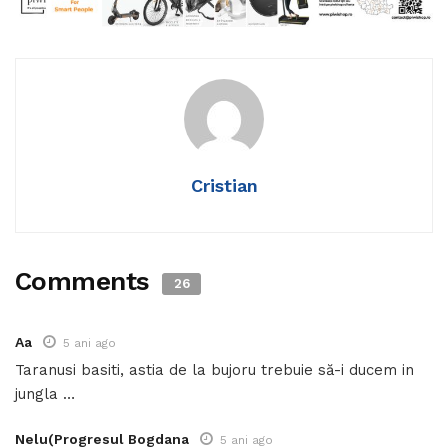
Cristian
Comments
26
Aa
5 ani ago
Taranusi basiti, astia de la bujoru trebuie să-i ducem in
jungla …
Nelu(Progresul Bogdana
5 ani ago