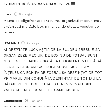
nu mai ne jigniti aiurea ca nu e frumos !!!!!
Luca
5 ani ago
Mama ce oligofreni!dc dracu mai organizati meciuri ma?
organizati ma gale,box mma!!vai de steaua voastra de
retarzi
ITALIANU
5 ani ago
AI DREPTATE LUCA ĂȘTIA DE LA BUJORU TREBUIE SĂ
ORGANIZEZE MECIURI DE BOX NU DE FOTBAL SUNT
NIȘTE GHIOLBANI JUNGLĂ LA BUJORU NU MERITĂ SĂ
JOACE NICIUN AMICAL DUPĂ SURSE SIGURE AM
ÎNȚELES CĂ ECHIPA DE FOTBAL SA DESFINȚAT DE TOT
PRIMARUL DIN CONUNĂ IA DESFINȚAT DE TOT IAU LA
BĂTAIE PE CEI DOI FOTBALIȘTI NEVINOVAȚI DIN
VÂRTOAPE IAU FUGĂRIT PE CÂMP AIUREA
Ceausescu
5 ani ago