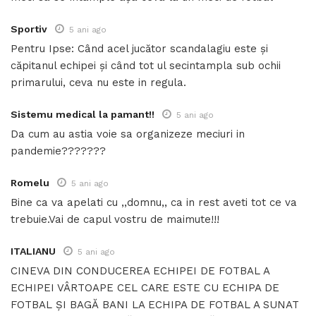
Sportiv
5 ani ago
Pentru Ipse: Când acel jucător scandalagiu este și
căpitanul echipei și când tot ul secintampla sub ochii
primarului, ceva nu este in regula.
Sistemu medical la pamant!!
5 ani ago
Da cum au astia voie sa organizeze meciuri in
pandemie???????
Romelu
5 ani ago
Bine ca va apelati cu ,,domnu,, ca in rest aveti tot ce va
trebuie.Vai de capul vostru de maimute!!!
ITALIANU
5 ani ago
CINEVA DIN CONDUCEREA ECHIPEI DE FOTBAL A
ECHIPEI VÂRTOAPE CEL CARE ESTE CU ECHIPA DE
FOTBAL ȘI BAGĂ BANI LA ECHIPA DE FOTBAL A SUNAT