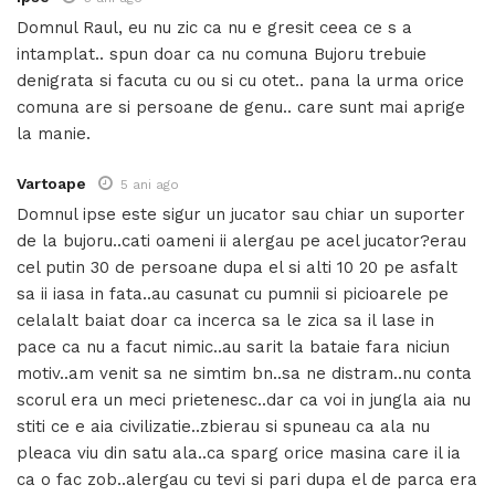
Domnul Raul, eu nu zic ca nu e gresit ceea ce s a
intamplat.. spun doar ca nu comuna Bujoru trebuie
denigrata si facuta cu ou si cu otet.. pana la urma orice
comuna are si persoane de genu.. care sunt mai aprige
la manie.
Vartoape
5 ani ago
Domnul ipse este sigur un jucator sau chiar un suporter
de la bujoru..cati oameni ii alergau pe acel jucator?erau
cel putin 30 de persoane dupa el si alti 10 20 pe asfalt
sa ii iasa in fata..au casunat cu pumnii si picioarele pe
celalalt baiat doar ca incerca sa le zica sa il lase in
pace ca nu a facut nimic..au sarit la bataie fara niciun
motiv..am venit sa ne simtim bn..sa ne distram..nu conta
scorul era un meci prietenesc..dar ca voi in jungla aia nu
stiti ce e aia civilizatie..zbierau si spuneau ca ala nu
pleaca viu din satu ala..ca sparg orice masina care il ia
ca o fac zob..alergau cu tevi si pari dupa el de parca era