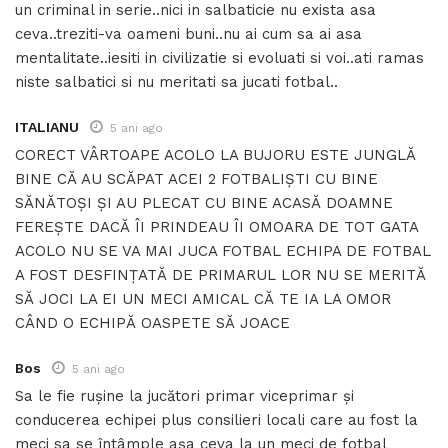
un criminal in serie..nici in salbaticie nu exista asa
ceva..treziti-va oameni buni..nu ai cum sa ai asa
mentalitate..iesiti in civilizatie si evoluati si voi..ati ramas
niste salbatici si nu meritati sa jucati fotbal..
ITALIANU
5 ani ago
CORECT VÂRTOAPE ACOLO LA BUJORU ESTE JUNGLĂ
BINE CĂ AU SCĂPAT ACEI 2 FOTBALIȘTI CU BINE
SĂNĂTOȘI ȘI AU PLECAT CU BINE ACASĂ DOAMNE
FEREȘTE DACĂ ÎI PRINDEAU ÎI OMOARA DE TOT GATA
ACOLO NU SE VA MAI JUCA FOTBAL ECHIPA DE FOTBAL
A FOST DESFINȚATĂ DE PRIMARUL LOR NU SE MERITĂ
SĂ JOCI LA EI UN MECI AMICAL CĂ TE IA LA OMOR
CÂND O ECHIPĂ OASPETE SĂ JOACE
Bos
5 ani ago
Sa le fie rușine la jucători primar viceprimar și
conducerea echipei plus consilieri locali care au fost la
meci sa se întâmple așa ceva la un meci de fotbal