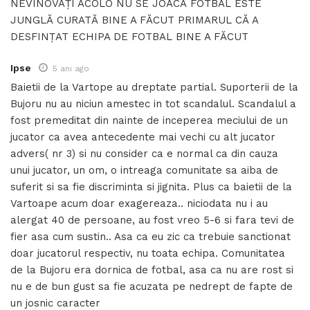
NEVINOVAȚI ACOLO NU SE JOACĂ FOTBAL ESTE
JUNGLĂ CURATĂ BINE A FĂCUT PRIMARUL CĂ A
DESFINȚAT ECHIPA DE FOTBAL BINE A FĂCUT
Ipse
5 ani ago
Baietii de la Vartope au dreptate partial. Suporterii de la
Bujoru nu au niciun amestec in tot scandalul. Scandalul a
fost premeditat din nainte de inceperea meciului de un
jucator ca avea antecedente mai vechi cu alt jucator
advers( nr 3) si nu consider ca e normal ca din cauza
unui jucator, un om, o intreaga comunitate sa aiba de
suferit si sa fie discriminta si jignita. Plus ca baietii de la
Vartoape acum doar exagereaza.. niciodata nu i au
alergat 40 de persoane, au fost vreo 5-6 si fara tevi de
fier asa cum sustin.. Asa ca eu zic ca trebuie sanctionat
doar jucatorul respectiv, nu toata echipa. Comunitatea
de la Bujoru era dornica de fotbal, asa ca nu are rost si
nu e de bun gust sa fie acuzata pe nedrept de fapte de
un josnic caracter