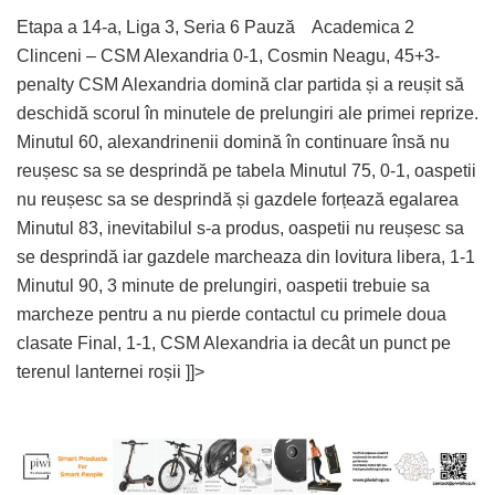
Etapa a 14-a, Liga 3, Seria 6 Pauză Academica 2
Clinceni – CSM Alexandria 0-1, Cosmin Neagu, 45+3-
penalty CSM Alexandria domină clar partida și a reușit să
deschidă scorul în minutele de prelungiri ale primei reprize.
Minutul 60, alexandrinenii domină în continuare însă nu
reușesc sa se desprindă pe tabela Minutul 75, 0-1, oaspetii
nu reușesc sa se desprindă și gazdele forțează egalarea
Minutul 83, inevitabilul s-a produs, oaspetii nu reușesc sa
se desprindă iar gazdele marcheaza din lovitura libera, 1-1
Minutul 90, 3 minute de prelungiri, oaspetii trebuie sa
marcheze pentru a nu pierde contactul cu primele doua
clasate Final, 1-1, CSM Alexandria ia decât un punct pe
terenul lanternei roșii ]]>