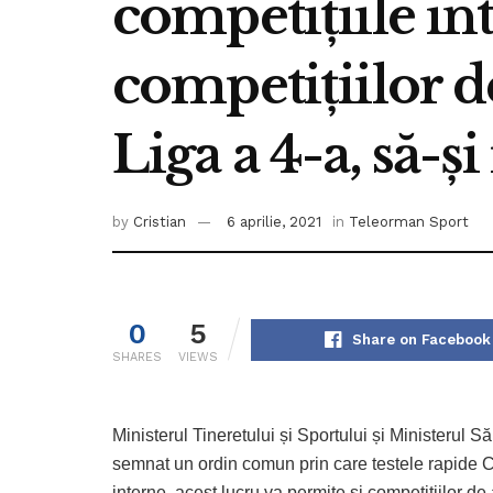
competițiile int
competițiilor 
Liga a 4-a, să-și
by
Cristian
6 aprilie, 2021
in
Teleorman Sport
0
5
Share on Facebook
SHARES
VIEWS
Ministerul Tineretului și Sportului și Ministerul
semnat un ordin comun prin care testele rapide COV
interne, acest lucru va permite și competițiilor 