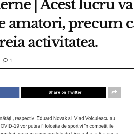
erne | Acest lucru va
de amatori, precum 
 reia activitatea.
1
Share on Twitter
 Sănătății, respectiv Eduard Novak si Vlad Voiculescu au
ID-19 vor putea fi folosite de sportivi în competițiile
de amatori, precum campionatele de Liga a 4-a, a 5-a sau a