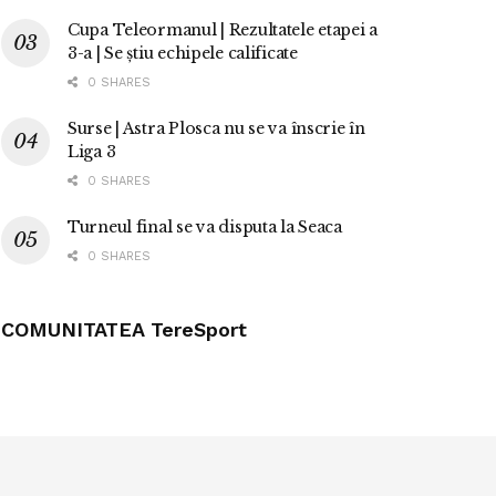
Cupa Teleormanul | Rezultatele etapei a
3-a | Se știu echipele calificate
0 SHARES
Surse | Astra Plosca nu se va înscrie în
Liga 3
0 SHARES
Turneul final se va disputa la Seaca
0 SHARES
COMUNITATEA TereSport