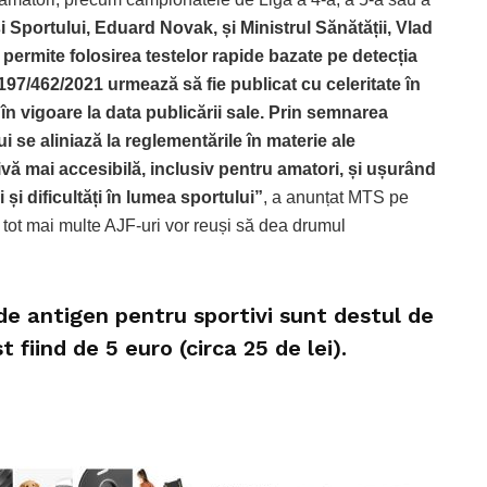
și Sportului, Eduard Novak, și Ministrul Sănătății, Vlad
ermite folosirea testelor rapide bazate pe detecția
97/462/2021 urmează să fie publicat cu celeritate în
în vigoare la data publicării sale.
Prin semnarea
ui se aliniază la reglementările în materie ale
tivă mai accesibilă, inclusiv pentru amatori, și ușurând
i dificultăți în lumea sportului”
, a anunțat MTS pe
tot mai multe AJF-uri vor reuși să dea drumul
de antigen pentru sportivi sunt destul de
t fiind de 5 euro (circa 25 de lei).