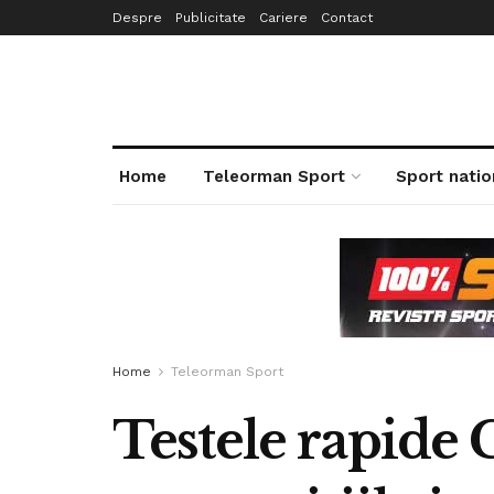
Despre
Publicitate
Cariere
Contact
Home
Teleorman Sport
Sport natio
Home
Teleorman Sport
Testele rapide 