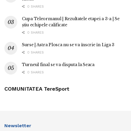
0 SHARES
Cupa Teleormanul | Rezultatele etapei a 3-a | Se
știu echipele calificate
0 SHARES
Surse | Astra Plosca nu se va înscrie în Liga 3
0 SHARES
Turneul final se va disputa la Seaca
0 SHARES
COMUNITATEA TereSport
Newsletter