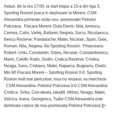
Astazi, de la ora 17:00, ia start etapa a 15-a din liga 3,
Sporting Rosiori joaca in deplasare la Moreni, CSM
Alexandria primeste vizita nou- promovatei Petrolul
Potcoava. Flacara Moreni: Duta Denis- Nita, Ionescu,
Cernea, Calin, Vartej, Baltaret, Negrea, Suciu, Niculaescu,
Iliescu Rezerve: Pandalache, Matei, Nicolae, Jipan, Oaie,
Roman, Nita, Negrea, Ilie Sporting Rosiori: Priseceanu
Robert- Uritu, Constantin, Sitaru, Niculae, Constantinescu,
Marin, Calofir, Radu, Godin, Ciutica Rezerve: Cristea,
Neaga, Savu, Ciobanu, Matei, Naparca, Bugeanu, Diallo
Min 90 Flacara Moreni – Sporting Rosiori 0-0 Sporting
Rosiori mult mai periculosi, insa nu reușesc sa marcheze
CSM Alexandria- Petrolul Potcoava 0-0 CSM Alexandria:
Cristica- Sirbu, Ciocoteala, Iakabfi, Mitran, Neagu, Matei,
Valcica, Ioana, Georgescu, Tudor CSM Alexandria este
dominata copios de nou-promovata Petrolul Potcoava ]]>