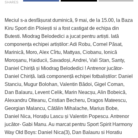
SHARES
Meciul s-a desfășurat duminică, 9 mai, de la 15.00, la Baza
Kiru Sport din Ploiești si a fost castigat de echipa din
Butesti. Miodrag Belodedici a jucat pentru artiști. Iată
componența echipei artiștilor: Adi Robu, Cornel Păsat,
Marinică, Moro, Alex Cîrtu, Mattyas, Ciobanu, Ionică
Moroșanu, Haiducii, Savadoși, Andrei, Vali Stan, Santy,
Daniel Chiriță și Miodrag Belodedici ! Antrenor jucător-
Daniel Chiriță. Iată componență echipei fotbaliștilor: Daniel
Stanciu, Mugur Bolohan, Valentin Bădoi, Gigel Coman,
Dan Balauru, Levent Celik, Marin Neacșu, Alin Bobeică,
Alexandru Olteanu, Cristian Becheru, Dragos Mateescu,
Georgian Malancu, Cătălin Mihalache, Marius Bobe,
Daniel Nica, Horațiu Lascu și Valentin Popescu. Antrenor
jucător- Gabi Manu. Au marcat pentru Sport Spirit Harmony
Way Old Boys: Daniel Nica(3), Dan Balauru si Horatiu