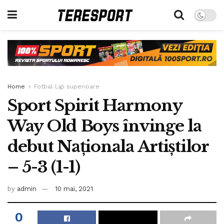
Home
Fotbal Ligi superioare
Sport Spirit Harmony
Way Old Boys învinge la
debut Naționala Artiștilor
– 5-3 (1-1)
by
admin
10 mai, 2021
0