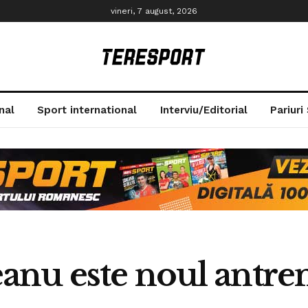
vineri, 7 august, 2026
nal
Sport international
Interviu/Editorial
Pariuri
nu este noul antren