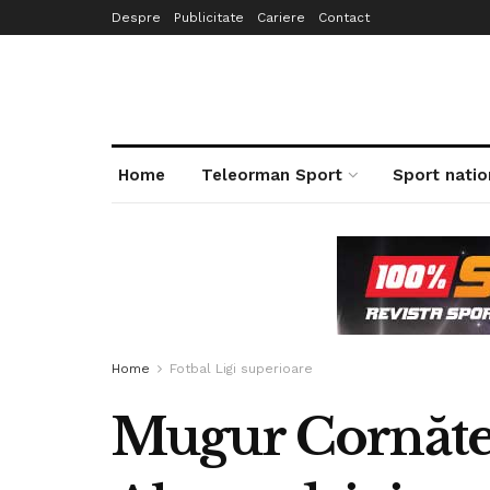
Despre
Publicitate
Cariere
Contact
Home
Teleorman Sport
Sport natio
Home
Fotbal Ligi superioare
Mugur Cornătea