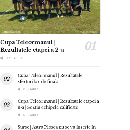
Cupa Teleormanul |
Rezultatele etapei a 2-a
0 SHARES
Cupa Teleormanul | Rezultatele
sferturilor de finală
0 SHARES
Cupa Teleormanul | Rezultatele etapei a
3-a | Se știu echipele calificate
0 SHARES
Surse | Astra Plosca nu se va înscrie în