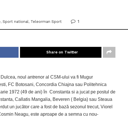
1
e
,
Sport national
,
Teleorman Sport
Share on Twitter
 Dulcea, noul antrenor al CSM-ului va fi Mugur
iesti, FC Botosani, Concordia Chiajna sau Politehnica
arie 1972 (49 de ani) în Constanta si a jucat pe postul de
nstanta, Callatis Mangalia, Beveren ( Belgia) sau Steaua
ierdut un jucător care a fost de bază sezonul trecut, Viorel
l Cosmin Neagu, este aproape de a semna cu nou-