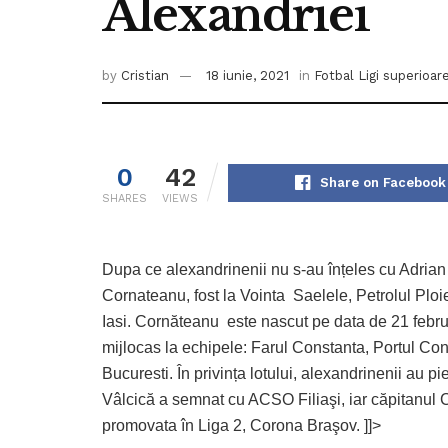
Alexandriei
by
Cristian
18 iunie, 2021
in
Fotbal Ligi superioar
0
42
Share on Facebook
SHARES
VIEWS
Dupa ce alexandrinenii nu s-au înțeles cu Adrian
Cornateanu, fost la Vointa Saelele, Petrolul Plo
Iasi. Cornăteanu este nascut pe data de 21 febru
mijlocas la echipele: Farul Constanta, Portul Co
Bucuresti. În privința lotului, alexandrinenii au p
Vâlcică a semnat cu ACSO Filiaşi, iar căpitanu
promovata în Liga 2, Corona Braşov. ]]>