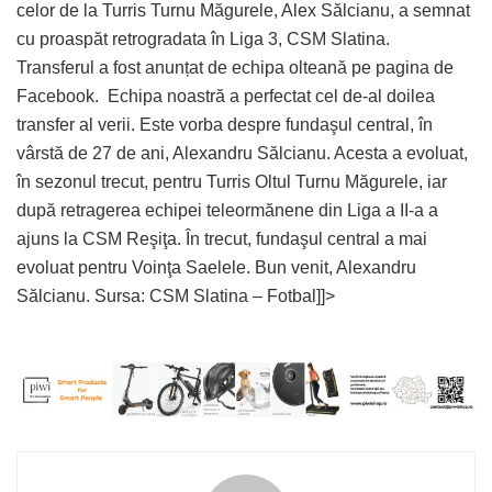
celor de la Turris Turnu Măgurele, Alex Sălcianu, a semnat
cu proaspăt retrogradata în Liga 3, CSM Slatina.
Transferul a fost anunțat de echipa olteană pe pagina de
Facebook. Echipa noastră a perfectat cel de-al doilea
transfer al verii. Este vorba despre fundaşul central, în
vârstă de 27 de ani, Alexandru Sălcianu. Acesta a evoluat,
în sezonul trecut, pentru Turris Oltul Turnu Măgurele, iar
după retragerea echipei teleormănene din Liga a II-a a
ajuns la CSM Reşiţa. În trecut, fundaşul central a mai
evoluat pentru Voinţa Saelele. Bun venit, Alexandru
Sălcianu. Sursa: CSM Slatina – Fotbal]]>