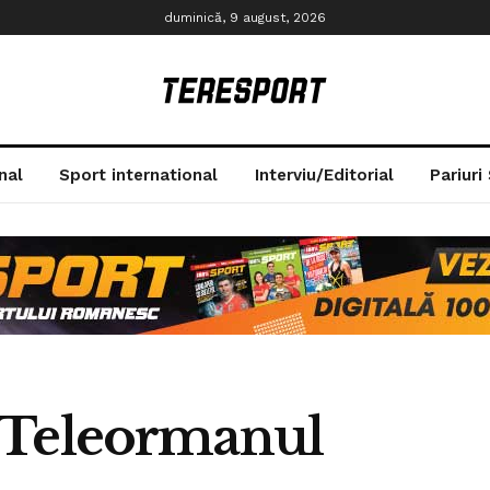
duminică, 9 august, 2026
nal
Sport international
Interviu/Editorial
Pariuri
 Teleormanul