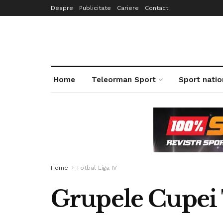
Despre
Publicitate
Cariere
Contact
Home
Teleorman Sport
Sport natio
Home
Fotbal Liga IV
Grupele Cupei