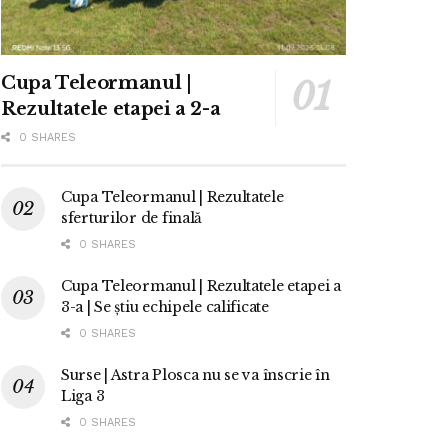
Cupa Teleormanul |
Rezultatele etapei a 2-a
0 SHARES
Cupa Teleormanul | Rezultatele
sferturilor de finală
0 SHARES
Cupa Teleormanul | Rezultatele etapei a
3-a | Se știu echipele calificate
0 SHARES
Surse | Astra Plosca nu se va înscrie în
Liga 3
0 SHARES