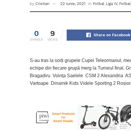
by
Cristian
22 iunie, 2021
in
Fotbal Liga IV
,
Fotba
0
9
Share on Facebook
SHARES
VIEWS
S-au tras la sorți grupele Cupei Teleormanul, me
echipe din fiecare grupă merg la Turneul final.
Bragadiru Voința Saelele CSM 2 Alexandria A
Vartoape Dinamik Kids Videle Sporting 2 Roșior