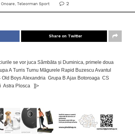
2
l Onoare
,
Teleorman Sport
Share on Twitter
ciurile se vor juca Sâmbăta și Duminica, primele doua
 Grupa A Turris Turnu Măgurele Rapid Buzescu Avantul
S Old Boys Alexandria Grupa B Ajax Botoroaga CS
i Astra Plosca ]]>