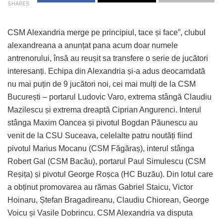
SHARES
CSM Alexandria merge pe principiul, tace și face”, clubul
alexandreana a anunțat pana acum doar numele
antrenorului, însă au reușit sa transfere o serie de jucători
interesanți. Echipa din Alexandria și-a adus deocamdată
nu mai puțin de 9 jucători noi, cei mai mulți de la CSM
București – portarul Ludovic Varo, extrema stângă Claudiu
Mazilescu și extrema dreaptă Ciprian Angurenci. Interul
stânga Maxim Oancea și pivotul Bogdan Păunescu au
venit de la CSU Suceava, celelalte patru noutăți fiind
pivotul Marius Mocanu (CSM Făgăraș), interul stânga
Robert Gal (CSM Bacău), portarul Paul Simulescu (CSM
Reșița) și pivotul George Roșca (HC Buzău). Din lotul care
a obținut promovarea au rămas Gabriel Staicu, Victor
Hoinaru, Ștefan Bragadireanu, Claudiu Chiorean, George
Voicu și Vasile Dobrincu. CSM Alexandria va disputa