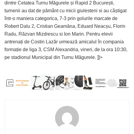
dintre Cetatea Turnu Măgurele și Rapid 2 București,
turnenii au dat de pământ cu micii giulesteni si au câștigat
într-o maniera categorica, 7-3 prin golurile marcate de
Robert Dalu 2, Cristian Geamăna, Eduard Neacșu, Florin
Radu, Răzvan Mizdrescu si Ion Marin. Pentru elevii
antrenați de Costin Lazăr urmează amicalul în compania
formație de liga 3, CSM Alexandria, vineri, de la ora 10:30,
pe stadionul Municipal din Turnu Măgurele. ]]>