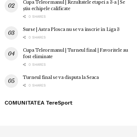
Cupa Teleormanul | Rezultatele etapei a 3-a | Se
știu echipele calificate
0 SHARES
Surse | Astra Plosca nu se va înscrie în Liga 3
0 SHARES
Cupa Teleormanul | Turneul final | Favoritele au
fost eliminate
0 SHARES
Turneul final se va disputa la Seaca
0 SHARES
COMUNITATEA TereSport