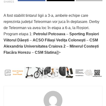
SHARES
A fost stabilit tintarul ligii a 3-a, ambele echipe care
reprezinta județul Teleorman vor juca în deplasare. Derby
de Teleorman va avea loc în etapa a 6-a, la Roșiori.
Program etapa 1:
Petrolul Potcoava
–
Sporting Roșiori
Viitorul Dăești
–
ACSO Filiași
Vediţa Coloneşti
–
CSM
Alexandria
Universitatea Craiova 2
–
Minerul Costești
Flacăra Horezu
–
CSM Slatina
]]>