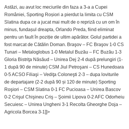
Astăzi, au avut loc meciurile din faza a 3-a a Cupei
României, Sporting Roșiori a pierdut la limita cu CSM
Slatina dupa ce a jucat mai mult de o repriză cu un om în
minus, fundașul dreapta, Orlando Preda, fiind eliminat
pentru un fault în poziție de ultim apărător. Golul partidei a
fost marcat de Cătălin Doman. Braşov – FC Braşov 1-0 CS
Tunari – Metaloglobus 1-0 Metalul Buzău – FC Buzău 1-3
Gloria Bistriţa Năsăud – Unirea Dej 2-4 după prelungiri (1-
1 după 90 de minute) CSM Jiul Petroşani – CS Hunedoara
0-5 ACSO Filiaşi – Vediţa Coloneşti 2-3 – dupa loviturile
de departajare (2-2 după 90 și 120 de minute) Sporting
Roşiori – CSM Slatina 0-1 FC Pucioasa – Unirea Bascov
0-2 Crişul Chişineu Criş – Şoimii Lipova 0-2 AFC Odorheiu
Secuiesc – Unirea Ungheni 3-1 Recolta Gheorghe Doja –
Agricola Borcea 3-1]]>