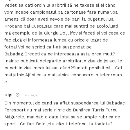
Vedeti,sa dati ordin la arbitrii să ne taxeze si ei când
vom incepe campionatul,ba cartonase fara numar,ba
amenzi,că doar aveti nevoie de bani la buget,nu?Bai
Prodane,bai Cusca,sau care mai sunteti pe acolo,luati
mă exemplu de la Giurgiu,Dolj,ilfov,si faceti si voi ceea ce
fac ei,că ei informeaza lumea cu orice e legat de
fotbal.Voi ne scrieti ca l-ati suspendat pe
Babadag.Credeti ca ne intereseaza asta prea mult?
Inainte publicati delegarile arbitrilor,in ziua de joi,acu le
puneti in ziua meciului,sau când?Sunteti penibili bă….Cel
mai jalnic Ajf si ce-a mai jalnica conducere,in teleorman
e.
Gigi
5 ani ago
Din momentul de cand sa aflat suspendarea lui Babadac
Teresport nu mai scrie nimic de Dunărea Turris Turnu
Măgurele, mai dați o data lotul sa se umple rubrica de
sport ! Ce faci Bolo ,ți a căzut telefonul la toaleta?