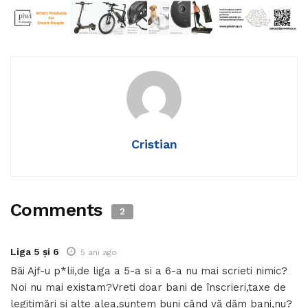
Cristian
Comments
2
Liga 5 și 6
5 ani ago
Băi Ajf-u p*lii,de liga a 5-a si a 6-a nu mai scrieti nimic?
Noi nu mai existam?Vreti doar bani de înscrieri,taxe de
legitimări si alte alea,suntem buni când vă dăm bani,nu?