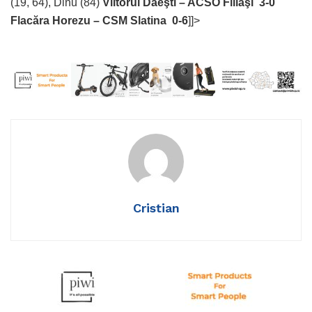
(19, 64), Dinu (84)
Viitorul Dăeşti – ACSO Filiaşi 3-0
Flacăra Horezu – CSM Slatina 0-6
]]>
Cristian