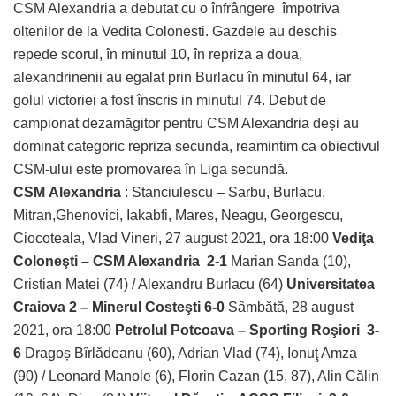
CSM Alexandria a debutat cu o înfrângere împotriva
oltenilor de la Vedita Colonesti. Gazdele au deschis
repede scorul, în minutul 10, în repriza a doua,
alexandrinenii au egalat prin Burlacu în minutul 64, iar
golul victoriei a fost înscris in minutul 74. Debut de
campionat dezamăgitor pentru CSM Alexandria deși au
dominat categoric repriza secunda, reamintim ca obiectivul
CSM-ului este promovarea în Liga secundă.
CSM
Alexandria
: Stanciulescu – Sarbu, Burlacu,
Mitran,Ghenovici, Iakabfi, Mares, Neagu, Georgescu,
Ciocoteala, Vlad Vineri, 27 august 2021, ora 18:00
Vediţa
Coloneşti – CSM Alexandria 2-1
Marian Sanda (10),
Cristian Matei (74) / Alexandru Burlacu (64)
Universitatea
Craiova 2 – Minerul Costeşti 6-0
Sâmbătă, 28 august
2021, ora 18:00
Petrolul Potcoava – Sporting Roşiori 3-
6
Dragoș Bîrlădeanu (60), Adrian Vlad (74), Ionuţ Amza
(90) / Leonard Manole (6), Florin Cazan (15, 87), Alin Călin