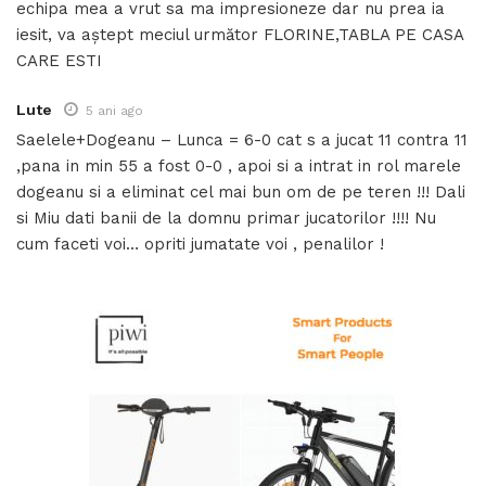
echipa mea a vrut sa ma impresioneze dar nu prea ia
iesit, va aștept meciul următor FLORINE,TABLA PE CASA
CARE ESTI
Lute
5 ani ago
Saelele+Dogeanu – Lunca = 6-0 cat s a jucat 11 contra 11
,pana in min 55 a fost 0-0 , apoi si a intrat in rol marele
dogeanu si a eliminat cel mai bun om de pe teren !!! Dali
si Miu dati banii de la domnu primar jucatorilor !!!! Nu
cum faceti voi… opriti jumatate voi , penalilor !