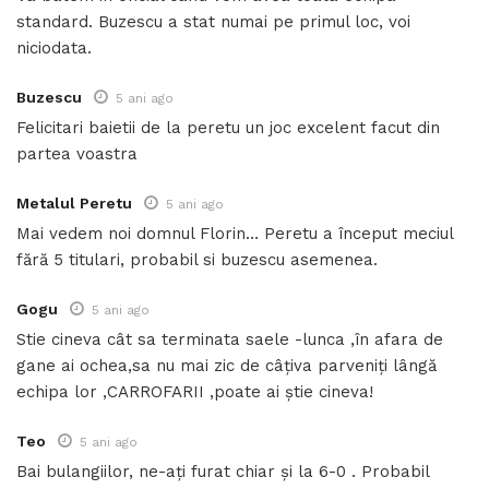
standard. Buzescu a stat numai pe primul loc, voi
niciodata.
Buzescu
5 ani ago
Felicitari baietii de la peretu un joc excelent facut din
partea voastra
Metalul Peretu
5 ani ago
Mai vedem noi domnul Florin… Peretu a început meciul
fără 5 titulari, probabil si buzescu asemenea.
Gogu
5 ani ago
Stie cineva cât sa terminata saele -lunca ,în afara de
gane ai ochea,sa nu mai zic de câțiva parveniți lângă
echipa lor ,CARROFARII ,poate ai știe cineva!
Teo
5 ani ago
Bai bulangiilor, ne-ați furat chiar și la 6-0 . Probabil