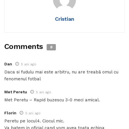
Cristian
Comments
8
Dan
5 ani ago
Daca si fudulu mai este arbitru, nu are treabă omul cu
fenomenul fotbal
Met Peretu
5 ani ago
Met Peretu – Rapid buzescu 3-0 meci amical.
Florin
5 ani ago
Peretu pe locul4. Ciocul mic.
Va batem in oficial cand vom avea toata echipa