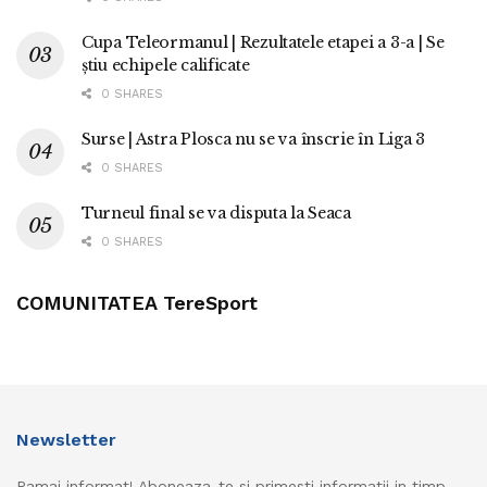
Cupa Teleormanul | Rezultatele etapei a 3-a | Se
știu echipele calificate
0 SHARES
Surse | Astra Plosca nu se va înscrie în Liga 3
0 SHARES
Turneul final se va disputa la Seaca
0 SHARES
COMUNITATEA TereSport
Newsletter
Ramai informat! Aboneaza-te si primesti informatii in timp