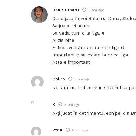
Dan Stuparu
5 ani ago
Cand juca la voi Balauru, Dana, Stelea
Sa joace ei acuma
Sa vada cum e la liga 4
Ai zis bine
Echipa voastra acum e de liga 6
Important e sa existe la orice liga
Asta e important
Chi.ro
5 ani ago
Noi am jucat chiar și în sezonul cu pa
K
5 ani ago
A-ți jucat în detrimentul echipei din B
Ptr K
5 ani ago