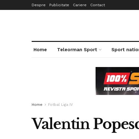
Despre
Publicitate
Cariere
Contact
Home
Teleorman Sport
Sport natio
Home
Fotbal Liga IV
Valentin Popesc