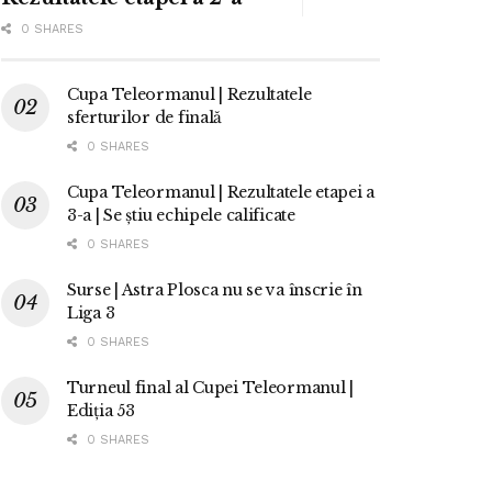
0 SHARES
Cupa Teleormanul | Rezultatele
sferturilor de finală
0 SHARES
Cupa Teleormanul | Rezultatele etapei a
3-a | Se știu echipele calificate
0 SHARES
Surse | Astra Plosca nu se va înscrie în
Liga 3
0 SHARES
Turneul final al Cupei Teleormanul |
Ediția 53
0 SHARES