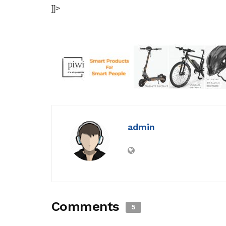
]]>
admin
Comments
5