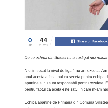
0
44
Share on Facebook
SHARES
VIEWS
De ce echipa din Butesti nu a castigat nici macar
Nici in trecut la nivel de liga 4 nu am excelat. Am
anul acesta a fost unul cu seceta pentru echipa d
apartine si nu sunt responsabil pentru rezulate. E
pentru faptul ca acela este satul in care m-am na
Echipa apartine de Primaria din Comuna Silistea s