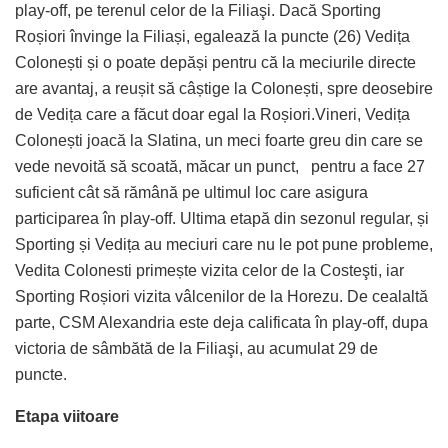
play-off, pe terenul celor de la Filiaşi. Dacă Sporting
Roșiori învinge la Filiași, egalează la puncte (26) Vedița
Colonești și o poate depăși pentru că la meciurile directe
are avantaj, a reușit să câștige la Colonești, spre deosebire
de Vedița care a făcut doar egal la Roșiori.Vineri, Vedița
Colonești joacă la Slatina, un meci foarte greu din care se
vede nevoită să scoată, măcar un punct, pentru a face 27
suficient cât să rămână pe ultimul loc care asigura
participarea în play-off. Ultima etapă din sezonul regular, și
Sporting și Vedița au meciuri care nu le pot pune probleme,
Vedita Colonesti primește vizita celor de la Costeşti, iar
Sporting Roșiori vizita vâlcenilor de la Horezu. De cealaltă
parte, CSM Alexandria este deja calificata în play-off, dupa
victoria de sâmbătă de la Filiaşi, au acumulat 29 de
puncte.
Etapa viitoare