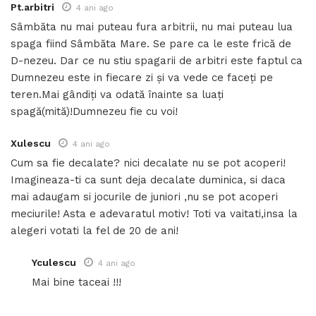
Pt.arbitri
4 ani ago
Sâmbăta nu mai puteau fura arbitrii, nu mai puteau lua
spaga fiind Sâmbăta Mare. Se pare ca le este frică de
D-nezeu. Dar ce nu stiu spagarii de arbitri este faptul ca
Dumnezeu este in fiecare zi și va vede ce faceți pe
teren.Mai gândiți va odată înainte sa luați
spagă(mită)!Dumnezeu fie cu voi!
Xulescu
4 ani ago
Cum sa fie decalate? nici decalate nu se pot acoperi!
Imagineaza-ti ca sunt deja decalate duminica, si daca
mai adaugam si jocurile de juniori ,nu se pot acoperi
meciurile! Asta e adevaratul motiv! Toti va vaitati,insa la
alegeri votati la fel de 20 de ani!
Yculescu
4 ani ago
Mai bine taceai !!!