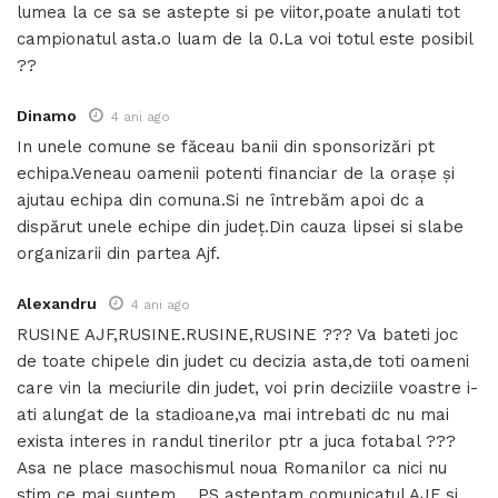
lumea la ce sa se astepte si pe viitor,poate anulati tot
campionatul asta.o luam de la 0.La voi totul este posibil
??
Dinamo
4 ani ago
In unele comune se făceau banii din sponsorizări pt
echipa.Veneau oamenii potenti financiar de la orașe și
ajutau echipa din comuna.Si ne întrebăm apoi dc a
dispărut unele echipe din județ.Din cauza lipsei si slabe
organizarii din partea Ajf.
Alexandru
4 ani ago
RUSINE AJF,RUSINE.RUSINE,RUSINE ??? Va bateti joc
de toate chipele din judet cu decizia asta,de toti oameni
care vin la meciurile din judet, voi prin deciziile voastre i-
ati alungat de la stadioane,va mai intrebati dc nu mai
exista interes in randul tinerilor ptr a juca fotabal ???
Asa ne place masochismul noua Romanilor ca nici nu
stim ce mai suntem…..PS asteptam comunicatul AJF si