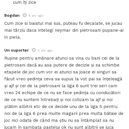
cum îți zice
Bogdan
4 ani ago
Cum zice si baiatul mai sus, puteau fu decalate, se jucau
mai târziu daca intelegi neymar din pietrosani pupane-ai
in pwla.
Un suporter
4 ani ago
Rușine pentru amânare atunci sa vina cu bani cei de la
pietrosani dacă au asa putere de decizie și sa schimbe
etapele de joc cum vor ei atunci sa joace ei singuri sa
făcut vreo ședința ceva sa supus la vot pai sa înțeleagă
și ajf și cei de la pietrosani la liga 6 sunt trei seri cam
vreo 24 echipe de ce nu se face ședința cu conducători
de ce nu suntem întrebați și noi cotizam la ajf și noi
plătim albitrii etc de ce decide unu de la liga 5 pentru
noi de la liga 6 prea multe magarii prea multa bătaie de
joc nici odata de când ma știu nu sa întâmplat sa nu
jucam în sambata pastelui ok nu sunt albitrii se juca