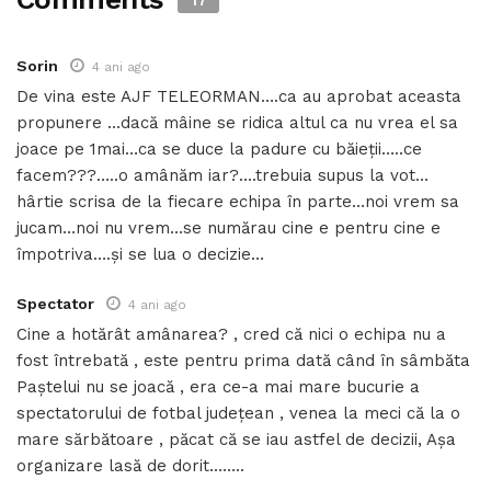
17
Sorin
4 ani ago
De vina este AJF TELEORMAN….ca au aprobat aceasta
propunere …dacă mâine se ridica altul ca nu vrea el sa
joace pe 1mai…ca se duce la padure cu băieții…..ce
facem???…..o amânăm iar?….trebuia supus la vot…
hârtie scrisa de la fiecare echipa în parte…noi vrem sa
jucam…noi nu vrem…se numărau cine e pentru cine e
împotriva….și se lua o decizie…
Spectator
4 ani ago
Cine a hotărât amânarea? , cred că nici o echipa nu a
fost întrebată , este pentru prima dată când în sâmbăta
Paștelui nu se joacă , era ce-a mai mare bucurie a
spectatorului de fotbal județean , venea la meci că la o
mare sărbătoare , păcat că se iau astfel de decizii, Așa
organizare lasă de dorit……..