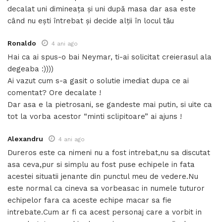
decalat uni dimineața și uni după masa dar asa este
când nu ești întrebat și decide alții în locul tău
Ronaldo
4 ani ago
Hai ca ai spus-o bai Neymar, ti-ai solicitat creierasul ala
degeaba :))))
Ai vazut cum s-a gasit o solutie imediat dupa ce ai
comentat? Ore decalate !
Dar asa e la pietrosani, se gandeste mai putin, si uite ca
tot la vorba acestor “minti sclipitoare” ai ajuns !
Alexandru
4 ani ago
Dureros este ca nimeni nu a fost intrebat,nu sa discutat
asa ceva,pur si simplu au fost puse echipele in fata
acestei situatii jenante din punctul meu de vedere.Nu
este normal ca cineva sa vorbeasac in numele tuturor
echipelor fara ca aceste echipe macar sa fie
intrebate.Cum ar fi ca acest personaj care a vorbit in