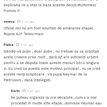
explicatia ce a stat la baza acestei decizii.Multumesc
frumos !!!
cineva
4 ani ago
Oficial nici nu am fost anuntati de amănarea etapei.
Rușine AJF Teleorman!
Piatra
4 ani ago
Gândiți-vă puțin , doar puțin , nu trebuie sa va solicitați
acele creiere prea mult , dacă Ajf are suficienți arbitrii
pentru a se disputa toate aceste meciuri într.o singura
zi. Eu cred ca acesta este motivul principal , nu ce cred
aceste minți sclipitoare . Vă pupă Neymar de la
Pietroșani , dacă înțelegeți.
Sorin
4 ani ago
Se puteau organiza la ore decalate…cum s a mai
procedat în multe alte etape…domnule neymar sau