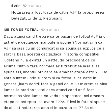
Sorin
4 ani ago
Hotărârea a fost luata de către AJF la propunerea
Delegatului de la Pietrosani!
IUBITOR DE FOTBAL
4 ani ago
Daca atunci cand trebuie sa te bucurii de fotbal AJF ia o
astfel de decizie,ce mai putem spune ?Normal ar fi ca
AJF sa iasa cu un comunicat si sa spuna,sa explice ce a
stat la baza acestei decizii,daca in istoria competitiei
judetene nu a existat un astfel de precedent,de ce
acuma ?intr-o tara normala ar fi trebuit sa iasa si sa
spuna,argumentul ptr care sa amanat etapa este x…..De
asta suntem unde suntem si ca fotbal si ca natie in
general,luam decizii fara a gandi dc le luam.Vrem sa vina
lumea la stadion ??Pai daca atunci cand ar fi fost
normal sa vina lumea sa vada un spectacol noi amnam
etapa,ce asteptari sa avem ???AJF iesi in fata si spune
dc ai luat hotararea asta si in baza la ce ?? Sa stie