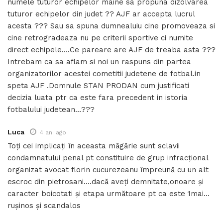
numele tuturor echipelor maine sa propuna dizolvarea
tuturor echipelor din judet ?? AJF ar accepta lucrul
acesta ??? Sau sa spuna dumnealuiu cine promoveaza si
cine retrogradeaza nu pe criterii sportive ci numite
direct echipele….Ce pareare are AJF de treaba asta ???
Intrebam ca sa aflam si noi un raspuns din partea
organizatorilor acestei cometitii judetene de fotbal.in
speta AJF .Domnule STAN PRODAN cum justificati
decizia luata ptr ca este fara precedent in istoria
fotbalului judetean…???
Luca
4 ani ago
Toți cei implicați în aceasta măgărie sunt sclavii
condamnatului penal pt constituire de grup infracțional
organizat avocat florin cucurezeanu împreună cu un alt
escroc din pietrosani….dacă aveți demnitate,onoare și
caracter boicotati și etapa următoare pt ca este 1mai…
rușinos și scandalos