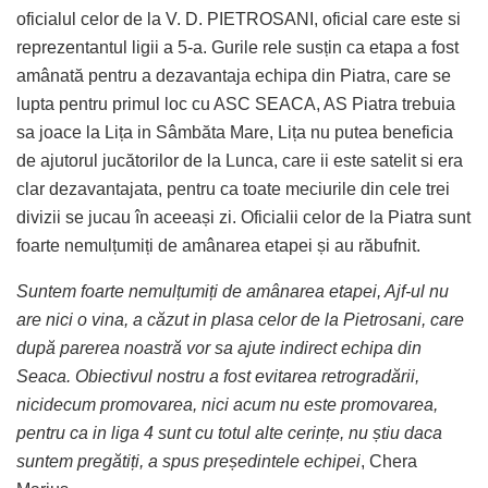
oficialul celor de la V. D. PIETROSANI, oficial care este si
reprezentantul ligii a 5-a. Gurile rele susțin ca etapa a fost
amânată pentru a dezavantaja echipa din Piatra, care se
lupta pentru primul loc cu ASC SEACA, AS Piatra trebuia
sa joace la Lița in Sâmbăta Mare, Lița nu putea beneficia
de ajutorul jucătorilor de la Lunca, care ii este satelit si era
clar dezavantajata, pentru ca toate meciurile din cele trei
divizii se jucau în aceeași zi. Oficialii celor de la Piatra sunt
foarte nemulțumiți de amânarea etapei și au răbufnit.
Suntem foarte nemulțumiți de amânarea etapei, Ajf-ul nu
are nici o vina, a căzut in plasa celor de la Pietrosani, care
după parerea noastră vor sa ajute indirect echipa din
Seaca. Obiectivul nostru a fost evitarea retrogradării,
nicidecum promovarea, nici acum nu este promovarea,
pentru ca in liga 4 sunt cu totul alte cerințe, nu știu daca
suntem pregătiți, a spus președintele echipei
, Chera