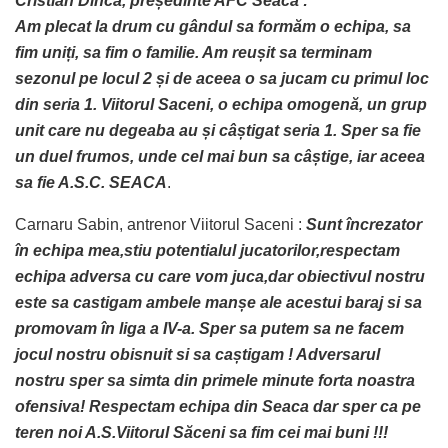
Cristian Dincă, președinte AFC Seaca :
Am plecat la drum cu gândul sa formăm o echipa, sa
fim uniți, sa fim o familie. Am reușit sa terminam
sezonul pe locul 2 și de aceea o sa jucam cu primul loc
din seria 1. Viitorul Saceni, o echipa omogenă, un grup
unit care nu degeaba au și câștigat seria 1. Sper sa fie
un duel frumos, unde cel mai bun sa câștige, iar aceea
sa fie A.S.C. SEACA
.
Carnaru Sabin, antrenor Viitorul Saceni :
Sunt încrezator
în echipa mea,stiu potentialul jucatorilor,respectam
echipa adversa cu care vom juca,dar obiectivul nostru
este sa castigam ambele manșe ale acestui baraj si sa
promovam în liga a IV-a. Sper sa putem sa ne facem
jocul nostru obisnuit si sa caștigam ! Adversarul
nostru sper sa simta din primele minute forta noastra
ofensiva! Respectam echipa din Seaca dar sper ca pe
teren noi A.S.Viitorul Săceni sa fim cei mai buni !!!