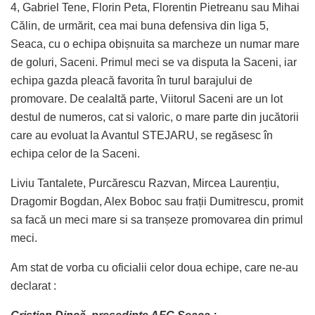
4, Gabriel Tene, Florin Peta, Florentin Pietreanu sau Mihai
Călin, de urmărit, cea mai buna defensiva din liga 5,
Seaca, cu o echipa obișnuita sa marcheze un numar mare
de goluri, Saceni. Primul meci se va disputa la Saceni, iar
echipa gazda pleacă favorita în turul barajului de
promovare. De cealaltă parte, Viitorul Saceni are un lot
destul de numeros, cat si valoric, o mare parte din jucătorii
care au evoluat la Avantul STEJARU, se regăsesc în
echipa celor de la Saceni.
Liviu Tantalete, Purcărescu Razvan, Mircea Laurențiu,
Dragomir Bogdan, Alex Boboc sau frații Dumitrescu, promit
sa facă un meci mare si sa tranșeze promovarea din primul
meci.
Am stat de vorba cu oficialii celor doua echipe, care ne-au
declarat :