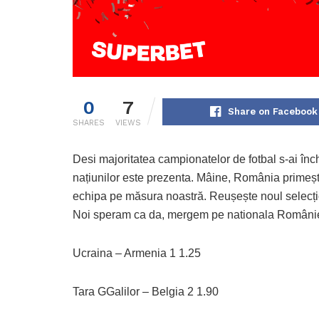
0
7
Share on Facebook
SHARES
VIEWS
Desi majoritatea campionatelor de fotbal s-ai înc
națiunilor este prezenta. Mâine, România primește
echipa pe măsura noastră. Reușește noul selecțio
Noi speram ca da, mergem pe nationala României
Ucraina – Armenia 1 1.25
Tara GGalilor – Belgia 2 1.90