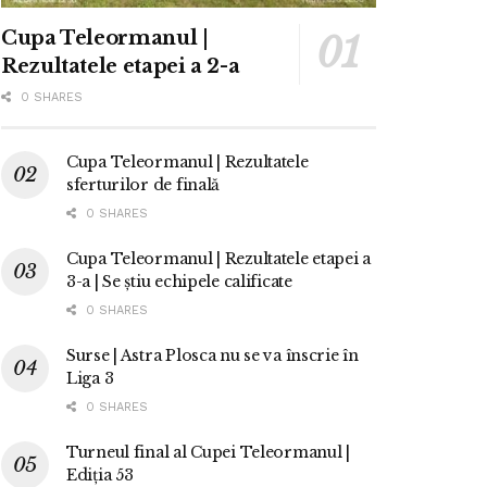
Cupa Teleormanul |
Rezultatele etapei a 2-a
0 SHARES
Cupa Teleormanul | Rezultatele
sferturilor de finală
0 SHARES
Cupa Teleormanul | Rezultatele etapei a
3-a | Se știu echipele calificate
0 SHARES
Surse | Astra Plosca nu se va înscrie în
Liga 3
0 SHARES
Turneul final al Cupei Teleormanul |
Ediția 53