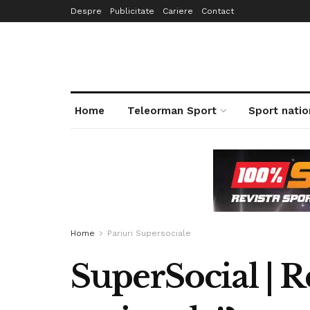
Despre
Publicitate
Cariere
Contact
Home
Teleorman Sport
Sport natio
Home
Pariuri Supersociale
SuperSocial | 