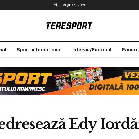
joi, 6 august, 2026
nal
Sport international
Interviu/Editorial
Pariuri
Redresează Edy Iord