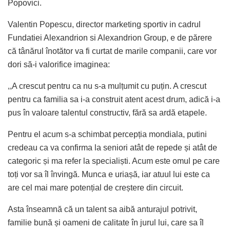
Popovici.
Valentin Popescu, director marketing sportiv in cadrul
Fundatiei Alexandrion si Alexandrion Group, e de părere
că tânărul înotător va fi curtat de marile companii, care vor
dori să-i valorifice imaginea:
,,A crescut pentru ca nu s-a mulțumit cu puțin. A crescut
pentru ca familia sa i-a construit atent acest drum, adică i-a
pus în valoare talentul constructiv, fără sa ardă etapele.
Pentru el acum s-a schimbat percepția mondiala, putini
credeau ca va confirma la seniori atât de repede și atât de
categoric și ma refer la specialiști. Acum este omul pe care
toți vor sa îl învingă. Munca e uriașă, iar atuul lui este ca
are cel mai mare potențial de creștere din circuit.
Asta înseamnă că un talent sa aibă anturajul potrivit,
familie bună și oameni de calitate în jurul lui, care sa îl