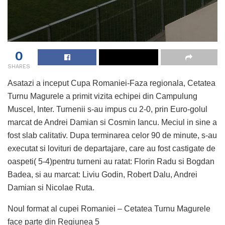
0
SHARES
Asatazi a inceput Cupa Romaniei-Faza regionala, Cetatea
Turnu Magurele a primit vizita echipei din Campulung
Muscel, Inter. Turnenii s-au impus cu 2-0, prin Euro-golul
marcat de Andrei Damian si Cosmin Iancu. Meciul in sine a
fost slab calitativ. Dupa terminarea celor 90 de minute, s-au
executat si lovituri de departajare, care au fost castigate de
oaspeti( 5-4)pentru turneni au ratat: Florin Radu si Bogdan
Badea, si au marcat: Liviu Godin, Robert Dalu, Andrei
Damian si Nicolae Ruta.
Noul format al cupei Romaniei – Cetatea Turnu Magurele
face parte din Regiunea 5