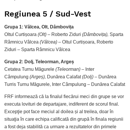
Regiunea 5 / Sud-Vest
Grupa 1: Vâlcea, Olt, Dâmbovița
Oltul Curtișoara
(Olt)
– Roberto Ziduri
(Dâmbovița),
Sparta
Râmnicu Vâlcea
(Vâlcea)
– Oltul Curtișoara, Roberto
Ziduri – Sparta Râmnicu Vâlcea
Grupa 2: Dolj, Teleorman, Argeș
Cetatea Turnu Măgurele
(Teleorman)
– Inter
Câmpulung
(Argeș),
Dunărea Calafat
(Dolj)
– Dunărea
Turris Turnu Măgurele, Inter Câmpulung – Dunărea Calafat
FRF informează că la finalul fiecărui meci din grupe se vor
executa lovituri de departajare, indiferent de scorul final.
Excepţie pot face meciul al doilea și al treilea, doar în
situaţia în care echipa calificată din grupă în finala regiunii
a fost deja stabilită ca urmare a rezultatelor din primele