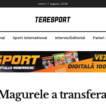
vineri, 7 august, 2026
nal
Sport international
Interviu/Editorial
Pariuri
agurele a transferat