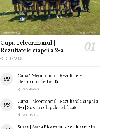
Cupa Teleormanul |
Rezultatele etapei a 2-a
0 SHARES
Cupa Teleormanul | Rezultatele
sferturilor de finală
0 SHARES
Cupa Teleormanul | Rezultatele etapei a
3-a | Se știu echipele calificate
0 SHARES
Surse | Astra Plosca nu se va înscrie în