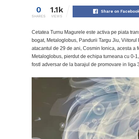
0
1.1k
Share on Faceboo
SHARES
VIEWS
Cetatea Turnu Magurele este activa pe piata transf
bogat, Metaloglobus, Pandurii Targu Jiu, Viitorul
atacantul de 29 de ani, Cosmin Ionica, acesta a f
Metaloglobus, pierdut de echipa turneana cu 0-1, i
fostl adversar de la barajul de promovare in liga 3