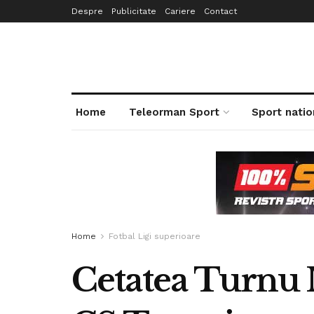
Despre
Publicitate
Cariere
Contact
Home
Teleorman Sport
Sport natio
Home
Fotbal Ligi superioare
Cetatea Turnu M