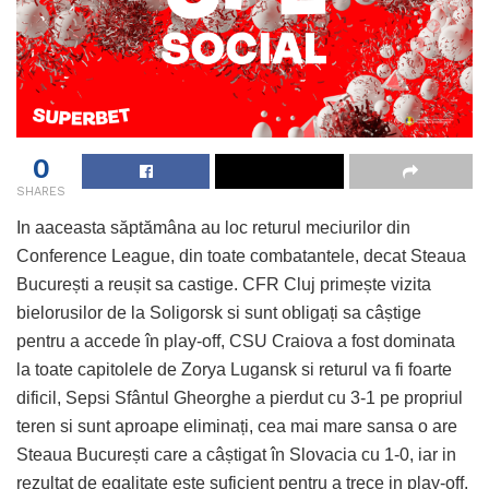
0
SHARES
In aaceasta săptămâna au loc returul meciurilor din
Conference League, din toate combatantele, decat Steaua
București a reușit sa castige. CFR Cluj primește vizita
bielorusilor de la Soligorsk si sunt obligați sa câștige
pentru a accede în play-off, CSU Craiova a fost dominata
la toate capitolele de Zorya Lugansk si returul va fi foarte
dificil, Sepsi Sfântul Gheorghe a pierdut cu 3-1 pe propriul
teren si sunt aproape eliminați, cea mai mare sansa o are
Steaua București care a câștigat în Slovacia cu 1-0, iar in
rezultat de egalitate este suficient pentru a trece in play-off.