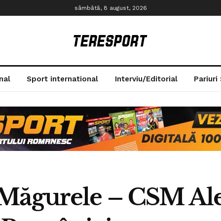
sâmbătă, 8 august, 2026
nal
Sport international
Interviu/Editorial
Pariuri
Măgurele – CSM Ale