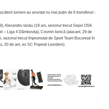
cătorii turneni au anunțat nu mai puțin de 6 transferuri :
19), Alexandru Ianău (19 ani, sezonul trecut Sepsi OSK
uri – Liga 4 Dâmbovița), Cosmin Ionică (atacant, 29 de
ni, sezonul trecut împrumutat de Sport Team București în
aș, 20 de ani, ex SC Popești Leordeni)