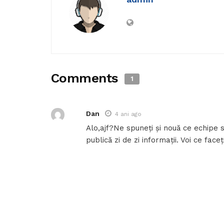
Comments
1
Dan
4 ani ago
Alo,ajf?Ne spuneți și nouă ce echipe s-
publică zi de zi informații. Voi ce faceț