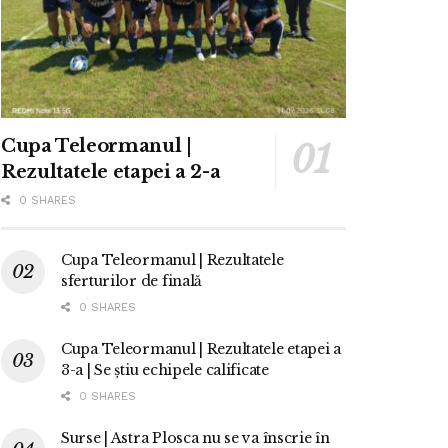
Cupa Teleormanul |
Rezultatele etapei a 2-a
0 SHARES
Cupa Teleormanul | Rezultatele
sferturilor de finală
0 SHARES
Cupa Teleormanul | Rezultatele etapei a
3-a | Se știu echipele calificate
0 SHARES
Surse | Astra Plosca nu se va înscrie în