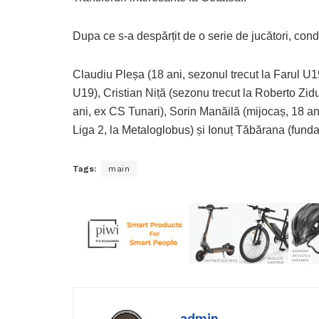
Dupa ce s-a despărțit de o serie de jucători, condu
Claudiu Pleșa (18 ani, sezonul trecut la Farul U
U19), Cristian Niță (sezonu trecut la Roberto Zid
ani, ex CS Tunari), Sorin Manăilă (mijocaș, 18 a
Liga 2, la Metaloglobus) și Ionuț Tăbărana (fund
Tags:
main
admin