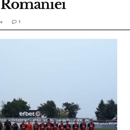
i României
1
re