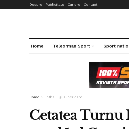
Despre
Publicitate
Cariere
Contact
Home
Teleorman Sport
Sport natio
Home
Fotbal Ligi superioare
Cetatea Turnu 