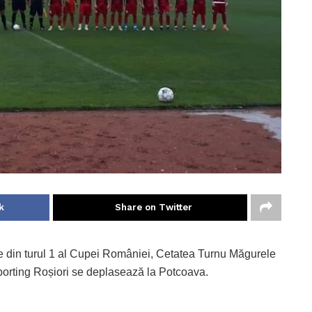
k
Share on Twitter
le din turul 1 al Cupei României, Cetatea Turnu Măgurele
Sporting Roșiori se deplasează la Potcoava.