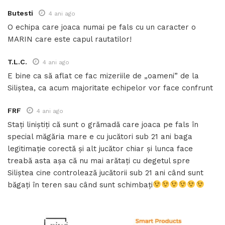
Butesti
4 ani ago
O echipa care joaca numai pe fals cu un caracter o
MARIN care este capul rautatilor!
T.L.C.
4 ani ago
E bine ca să aflat ce fac mizeriile de „oameni” de la
Siliștea, ca acum majoritate echipelor vor face confrunt
FRF
4 ani ago
Stați liniștiți că sunt o grămadă care joaca pe fals în
special măgăria mare e cu jucători sub 21 ani baga
legitimație corectă și alt jucător chiar și lunca face
treabă asta așa că nu mai arătați cu degetul spre
Siliștea cine controlează jucătorii sub 21 ani când sunt
băgați în teren sau când sunt schimbați