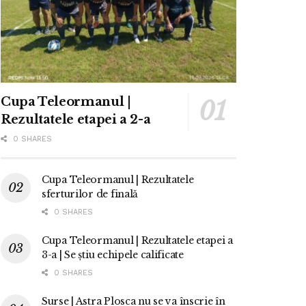
Cupa Teleormanul |
Rezultatele etapei a 2-a
0 SHARES
Cupa Teleormanul | Rezultatele
sferturilor de finală
0 SHARES
Cupa Teleormanul | Rezultatele etapei a
3-a | Se știu echipele calificate
0 SHARES
Surse | Astra Plosca nu se va înscrie în