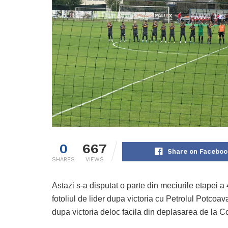
0
667
Share on Faceboo
SHARES
VIEWS
Astazi s-a disputat o parte din meciurile etapei a
fotoliul de lider dupa victoria cu Petrolul Potc
dupa victoria deloc facila din deplasarea de la Co