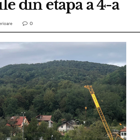
le din etapa a 4-a
0
erioare