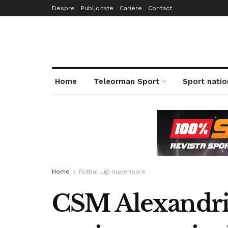
Despre
Publicitate
Cariere
Contact
Home
Teleorman Sport
Sport natio
Home
Fotbal Ligi superioare
CSM Alexandria