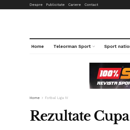
Despre
Publicitate
Cariere
Contact
Home
Teleorman Sport
Sport natio
Home
Fotbal Liga IV
Rezultate Cupa