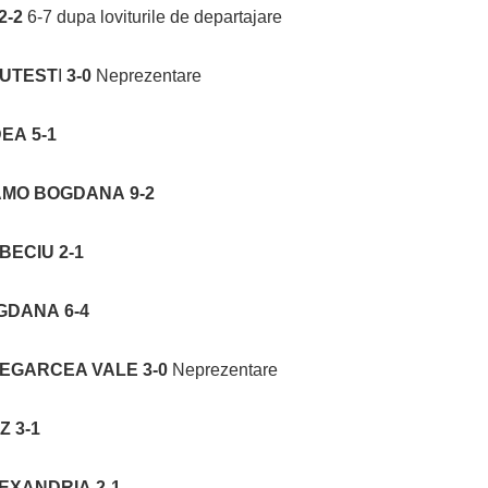
2-2
6-7 dupa loviturile de departajare
BUTEST
I
3-0
Neprezentare
DEA
5-1
AMO BOGDANA 9-2
 BECIU
2-1
OGDANA
6-4
 SEGARCEA VALE
3-0
Neprezentare
 3-1
LEXANDRIA
2-1