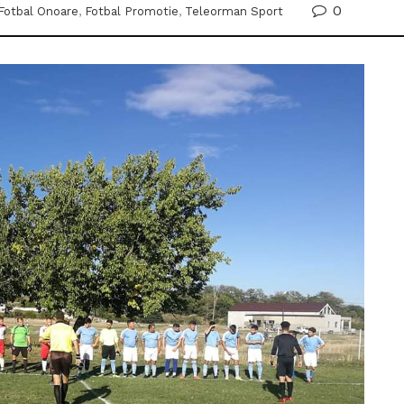
0
Fotbal Onoare
,
Fotbal Promotie
,
Teleorman Sport