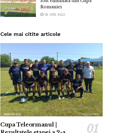
fost eliminata din Cupa
Romaniei
19 ORE AGO
Cele mai citite articole
Cupa Teleormanul |
Rezultatele etapei a 2-a