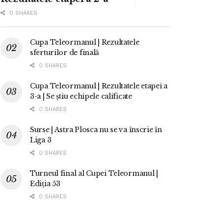
0 SHARES
Cupa Teleormanul | Rezultatele
sferturilor de finală
0 SHARES
Cupa Teleormanul | Rezultatele etapei a
3-a | Se știu echipele calificate
0 SHARES
Surse | Astra Plosca nu se va înscrie în
Liga 3
0 SHARES
Turneul final al Cupei Teleormanul |
Ediția 53
0 SHARES