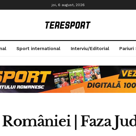
joi, 6 august, 2026
nal
Sport international
Interviu/Editorial
Pariuri
 României | Faza Ju