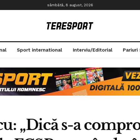
sâmbătă, 8 august, 2026
nal
Sport international
Interviu/Editorial
Pariuri
cu: „Dică s-a compr