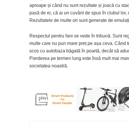
aproape și când nu sunt rezultate și joacă cu stadio
pasă de ei, că ai un cuvânt de spus în clubul lor, c
Rezultatele de multe ori sunt generate de emulați
Respectul pentru fani se vede în tribună. Sunt regi
multe care nu pun mare preț pe așa ceva. Când tră
scos cu autobaza băgată în poartă, decât să aduci
Pierderea pe termen lung este însă mult mai mare.
societatea noastră.