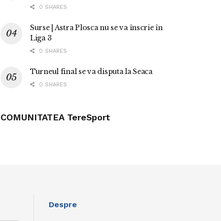
0 SHARES
Surse | Astra Plosca nu se va înscrie în
Liga 3
0 SHARES
Turneul final se va disputa la Seaca
0 SHARES
COMUNITATEA TereSport
Despre