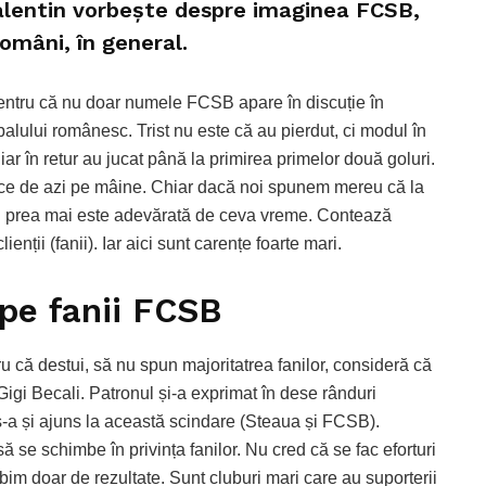
lentin vorbește despre imaginea FCSB,
români, în general.
entru că nu doar numele FCSB apare în discuție în
lului românesc. Trist nu este că au pierdut, ci modul în
, iar în retur au jucat până la primirea primelor două goluri.
ace de azi pe mâine. Chiar dacă noi spunem mereu că la
 nu prea mai este adevărată de ceva vreme. Contează
ienții (fanii). Iar aici sunt carențe foarte mari.
 pe fanii FCSB
u că destui, să nu spun majoritatrea fanilor, consideră că
igi Becali. Patronul și-a exprimat în dese rânduri
s-a și ajuns la această scindare (Steaua și FCSB).
e schimbe în privința fanilor. Nu cred că se fac eforturi
orbim doar de rezultate. Sunt cluburi mari care au suporterii