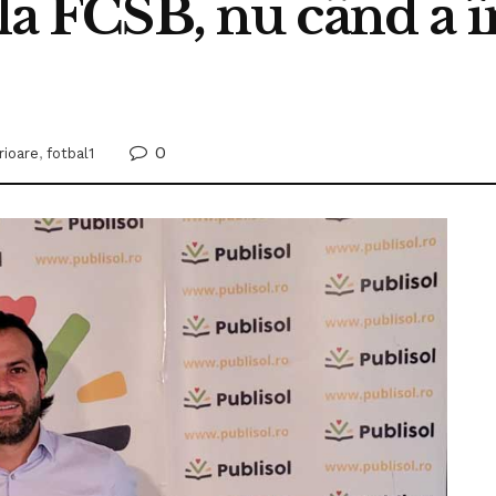
la FCSB, nu când a în
0
rioare
,
fotbal1