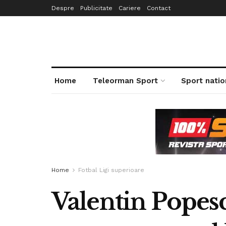
Despre
Publicitate
Cariere
Contact
Home
Teleorman Sport
Sport natio
Home
Fotbal Ligi superioare
Valentin Popes