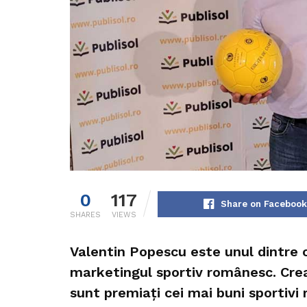
0
117
Share on Facebook
SHARES
VIEWS
Valentin Popescu este unul dintre c
marketingul sportiv românesc. Crea
sunt premiați cei mai buni sportivi 