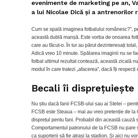
evenimente de marketing pe an, Va
a lui Nicolae Dică și a antrenorilor 
Cum se spală imaginea fotbalului românesc?”, p
această dublă manșă. Este vorba de onoarea fotba
care au făcut-o. În tur au părut dezinteresați total
Adică vreo 10 minute. Spălarea imaginii nu se f
fotbal ultimul rezultat contează, această zicală
modul în care tratezi „afacerea”, dacă îți respecți cl
Becali îi disprețuiește
Nu știu dacă fanii FCSB-ului sau ai Stelei – pentr
FCSB este Steaua – mai au vreo pretenție de la G
disprețul pentu fani. Probabil din această cauză 
Comportamentul patronului de la FCSB nu pare să s
ca suporterii să fie atrași la stadion. Și aici nu v