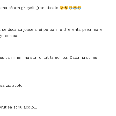
atima că am greșeli gramaticale
sa se duca sa joace si ei pe bani, e diferenta prea mare,
ge echipa!
lus ca nimeni nu sta forțat la echipa. Daca nu știi nu
 sa zic acolo…
vrut sa scriu acolo…