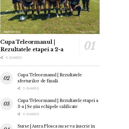
Cupa Teleormanul |
Rezultatele etapei a 2-a
0 SHARES
Cupa Teleormanul | Rezultatele
sferturilor de finală
0 SHARES
Cupa Teleormanul | Rezultatele etapei a
3-a | Se știu echipele calificate
0 SHARES
Surse | Astra Plosca nu se va înscrie în