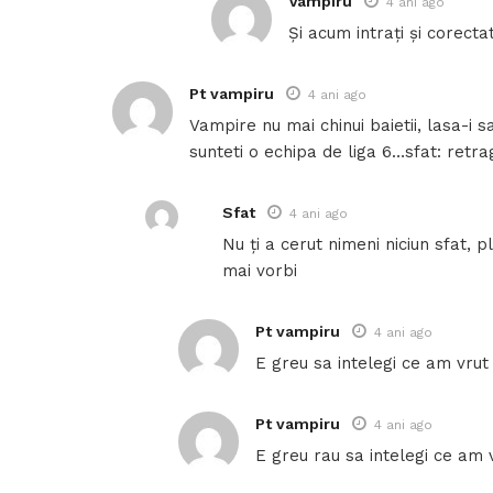
Vampiru
4 ani ago
Și acum intrați și corect
Pt vampiru
4 ani ago
Vampire nu mai chinui baietii, lasa-i 
sunteti o echipa de liga 6…sfat: retra
Sfat
4 ani ago
Nu ți a cerut nimeni niciun sfat, p
mai vorbi
Pt vampiru
4 ani ago
E greu sa intelegi ce am vrut
Pt vampiru
4 ani ago
E greu rau sa intelegi ce am 