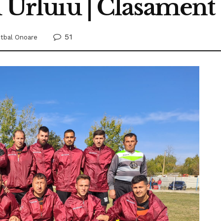
u Urluiu | Clasament
51
tbal Onoare