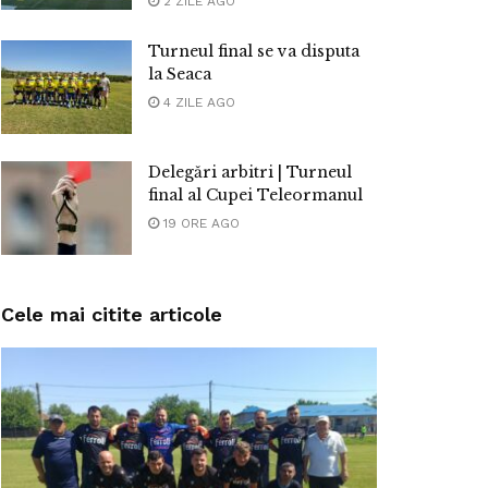
2 ZILE AGO
Turneul final se va disputa
la Seaca
4 ZILE AGO
Delegări arbitri | Turneul
final al Cupei Teleormanul
19 ORE AGO
Cele mai citite articole