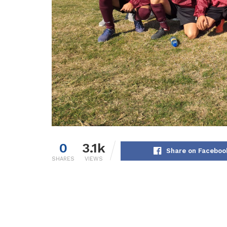
0
3.1k
Share on Faceboo
SHARES
VIEWS