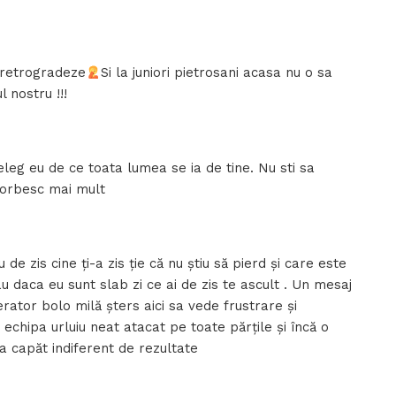
 retrogradeze
Si la juniori pietrosani acasa nu o sa
 nostru !!!
eleg eu de ce toata lumea se ia de tine. Nu sti sa
vorbesc mai mult
de zis cine ți-a zis ție că nu știu să pierd și care este
u daca eu sunt slab zi ce ai de zis te ascult . Un mesaj
rator bolo milă șters aici sa vede frustrare și
echipa urluiu neat atacat pe toate părțile și încă o
a capăt indiferent de rezultate