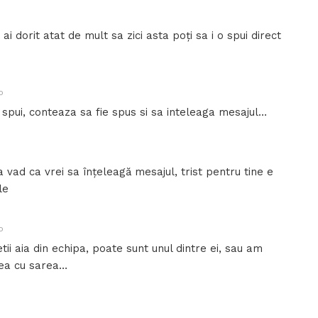
ai dorit atat de mult sa zici asta poți sa i o spui direct
o
spui, conteaza sa fie spus si sa inteleaga mesajul…
 vad ca vrei sa înțeleagă mesajul, trist pentru tine e
le
o
tii aia din echipa, poate sunt unul dintre ei, sau am
ea cu sarea…