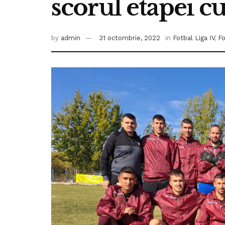
scorul etapei c
by
admin
31 octombrie, 2022
in
Fotbal Liga IV
,
Fo