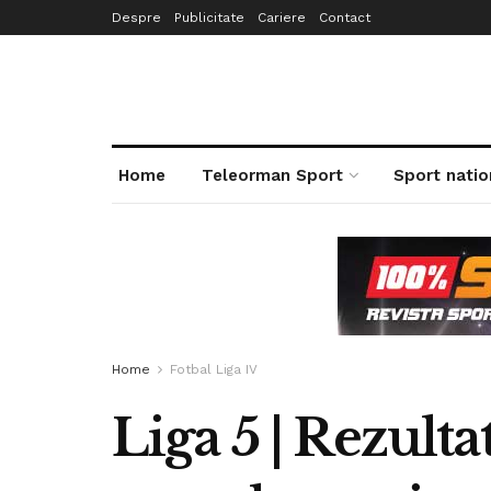
Despre
Publicitate
Cariere
Contact
Home
Teleorman Sport
Sport natio
Home
Fotbal Liga IV
Liga 5 | Rezultat