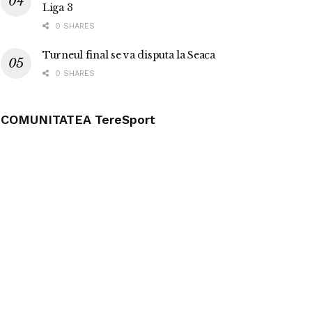
Liga 3
0 SHARES
Turneul final se va disputa la Seaca
0 SHARES
COMUNITATEA TereSport