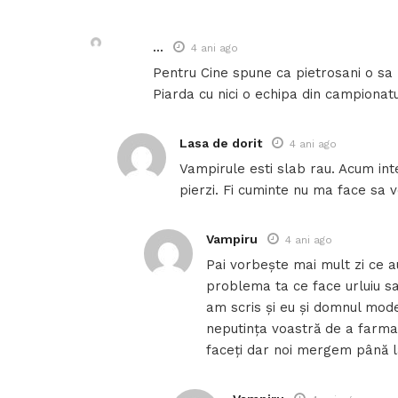
…
4 ani ago
Pentru Cine spune ca pietrosani o sa
Piarda cu nici o echipa din campionatul
Lasa de dorit
4 ani ago
Vampirule esti slab rau. Acum int
pierzi. Fi cuminte nu ma face sa 
Vampiru
4 ani ago
Pai vorbește mai mult zi ce au 
problema ta ce face urluiu sa
am scris și eu și domnul mode
neputința voastră de a farma 
faceți dar noi mergem până l