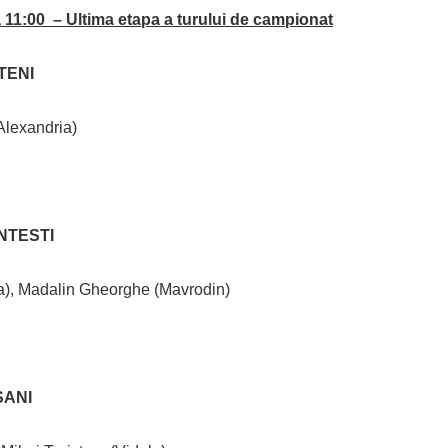
a 11:00 –
Ultima etapa a turului de campionat
TENI
 Alexandria)
INTESTI
a), Madalin Gheorghe (Mavrodin)
SANI