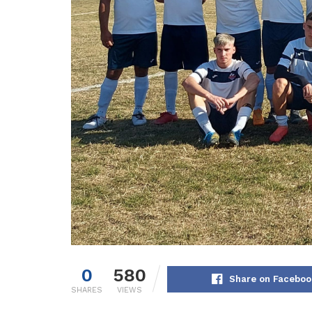
0
580
Share on Faceboo
SHARES
VIEWS