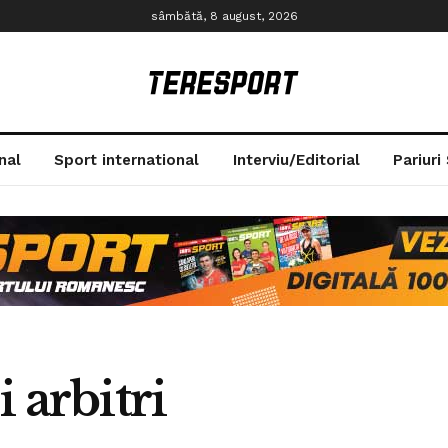
sâmbătă, 8 august, 2026
nal
Sport international
Interviu/Editorial
Pariuri
i arbitri