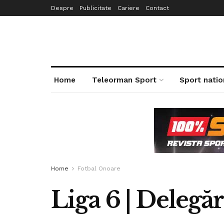
Despre
Publicitate
Cariere
Contact
Home
Teleorman Sport
Sport natio
Home
Fotbal Onoare
Liga 6 | Delegăr