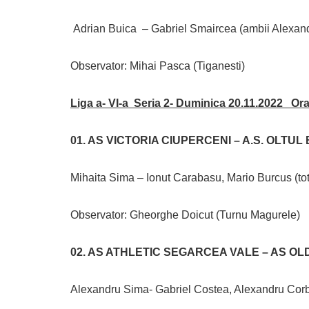
Adrian Buica – Gabriel Smaircea (ambii Alexand
Observator: Mihai Pasca (Tiganesti)
Liga a- VI-a Seria 2- Duminica 20.11.2022 Or
01. AS VICTORIA CIUPERCENI – A.S. OLTUL
Mihaita Sima – Ionut Carabasu, Mario Burcus (to
Observator: Gheorghe Doicut (Turnu Magurele)
02. AS ATHLETIC SEGARCEA VALE – AS O
Alexandru Sima- Gabriel Costea, Alexandru Corbe