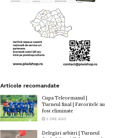
Articole recomandate
Cupa Teleormanul |
Turneul final | Favoritele au
fost eliminate
3 ORE AGO
Delegări arbitri | Turneul