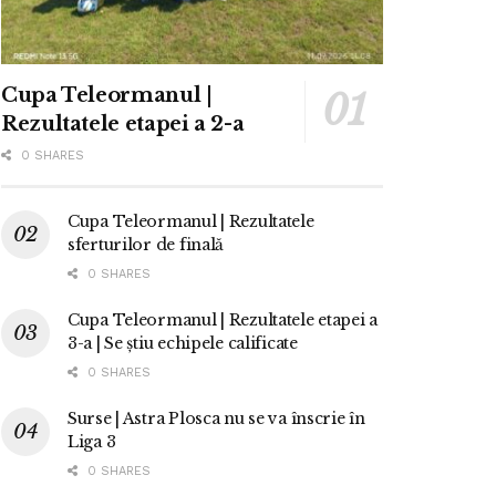
Cupa Teleormanul |
Rezultatele etapei a 2-a
0 SHARES
Cupa Teleormanul | Rezultatele
sferturilor de finală
0 SHARES
Cupa Teleormanul | Rezultatele etapei a
3-a | Se știu echipele calificate
0 SHARES
Surse | Astra Plosca nu se va înscrie în
Liga 3
0 SHARES