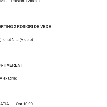
Mihai Traistaru (Videle)
RTING 2 ROSIORI DE VEDE
,Ionut Nita (Videle)
URII MERENI
 Alexadria)
GRATIA Ora 10.00