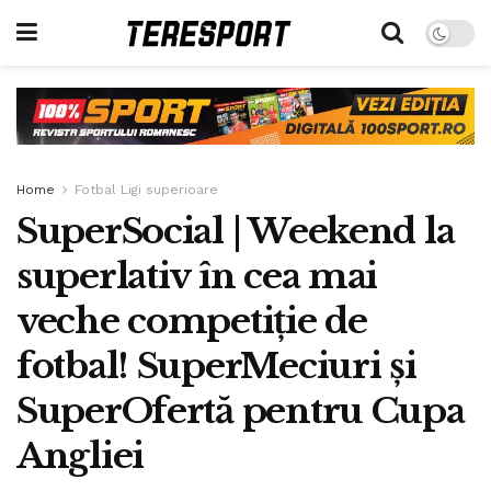
Home
Fotbal Ligi superioare
SuperSocial | Weekend la
superlativ în cea mai
veche competiție de
fotbal! SuperMeciuri și
SuperOfertă pentru Cupa
Angliei