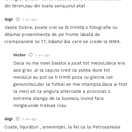
din teren,sau din toata seria,unul atat
Gigi
3 ani ago
Vasile Dobre, poate vrei sa îți trimită o fotografie cu
ditamai proieminenta de pe frunte lăsată de
crampoanele lui 77, băiatul ăla care se crede la MMA.
Victor
3 ani ago
Daca nu ma insel baiatul a jucat tot meciul,daca era
asa grav ,si la cap,nu cred ca putea duce tot
meciul,si eu pot sa ti trimit poza cu glezna cat
genunchiul,dar la fotbal se mai intampla,daca ai fost
la meci sti ca singura altercatie a provocat o
extrema stanga de la buzescu lovind fara
mingie,unde trebuia rosu
Gigi
3 ani ago
Coate, înjurături , amenințări, la fel ca la Petroșaniului