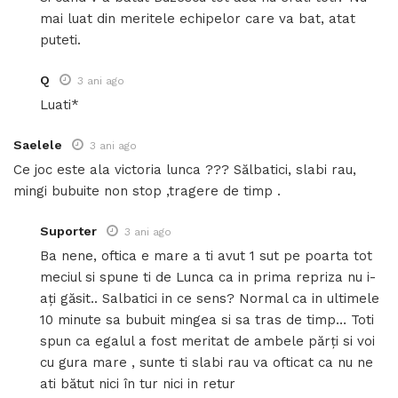
mai luat din meritele echipelor care va bat, atat
puteti.
Q
3 ani ago
Luati*
Saelele
3 ani ago
Ce joc este ala victoria lunca ??? Sălbatici, slabi rau,
mingi bubuite non stop ,tragere de timp .
Suporter
3 ani ago
Ba nene, oftica e mare a ti avut 1 sut pe poarta tot
meciul si spune ti de Lunca ca in prima repriza nu i-
ați găsit.. Salbatici in ce sens? Normal ca in ultimele
10 minute sa bubuit mingea si sa tras de timp… Toti
spun ca egalul a fost meritat de ambele părți si voi
cu gura mare , sunte ti slabi rau va ofticat ca nu ne
ati bătut nici în tur nici in retur