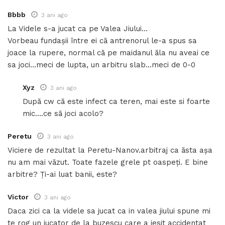
Bbbb
3 ani ago
La Videle s-a jucat ca pe Valea Jiului…
Vorbeau fundașii între ei că antrenorul le-a spus sa
joace la rupere, normal că pe maidanul ăla nu aveai ce
sa joci…meci de lupta, un arbitru slab…meci de 0-0
Xyz
3 ani ago
După cw că este infect ca teren, mai este si foarte
mic….ce să joci acolo?
Peretu
3 ani ago
Viciere de rezultat la Peretu-Nanov.arbitraj ca ăsta așa
nu am mai văzut. Toate fazele grele pt oaspeți. E bine
arbitre? Ți-ai luat banii, este?
Victor
3 ani ago
Daca zici ca la videle sa jucat ca in valea jiului spune mi
te rog un jucator de la buzescu care a iesit accidentat