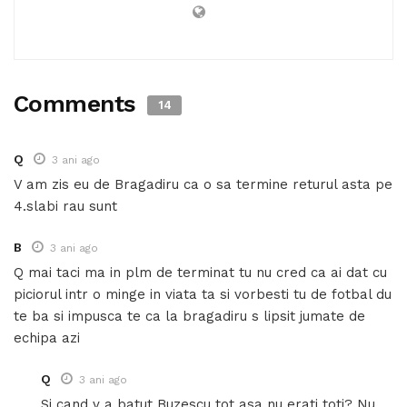
Comments
14
Q
3 ani ago
V am zis eu de Bragadiru ca o sa termine returul asta pe
4.slabi rau sunt
B
3 ani ago
Q mai taci ma in plm de terminat tu nu cred ca ai dat cu
piciorul intr o minge in viata ta si vorbesti tu de fotbal du
te ba si impusca te ca la bragadiru s lipsit jumate de
echipa azi
Q
3 ani ago
Si cand v a batut Buzescu tot asa nu erati toti? Nu