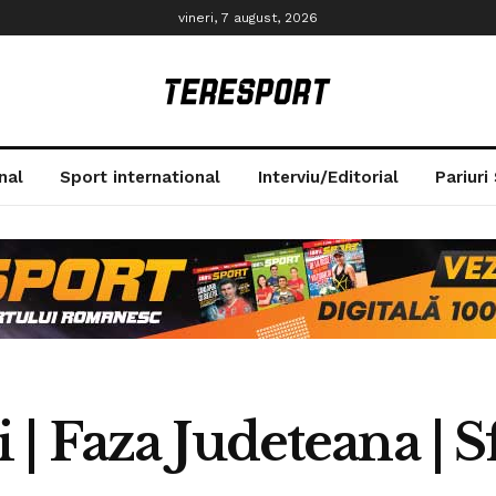
vineri, 7 august, 2026
nal
Sport international
Interviu/Editorial
Pariuri
 Faza Judeteana | Sf