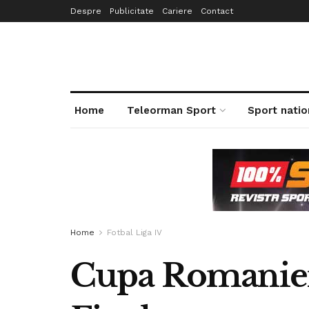
Despre
Publicitate
Cariere
Contact
Home
Teleorman Sport
Sport natio
Home
Fotbal Liga IV
Cupa Romaniei |