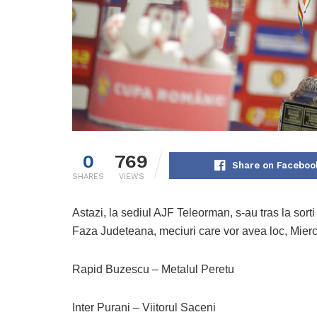
0
769
Share on Faceboo
SHARES
VIEWS
Astazi, la sediul AJF Teleorman, s-au tras la sort
Faza Judeteana, meciuri care vor avea loc, Miercu
Rapid Buzescu – Metalul Peretu
Inter Purani – Viitorul Saceni