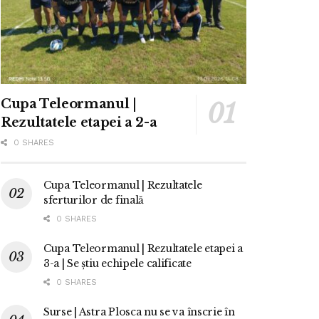
Cupa Teleormanul |
Rezultatele etapei a 2-a
0 SHARES
Cupa Teleormanul | Rezultatele
sferturilor de finală
0 SHARES
Cupa Teleormanul | Rezultatele etapei a
3-a | Se știu echipele calificate
0 SHARES
Surse | Astra Plosca nu se va înscrie în