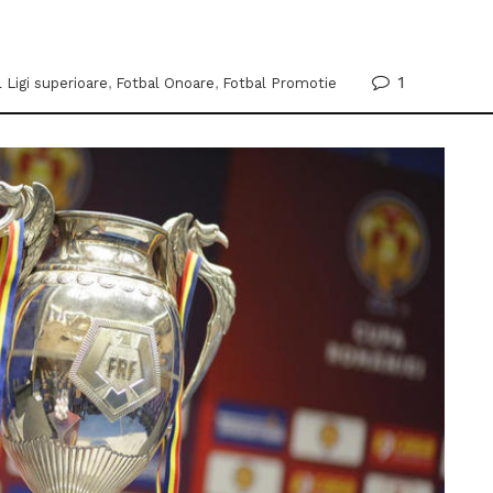
1
 Ligi superioare
,
Fotbal Onoare
,
Fotbal Promotie