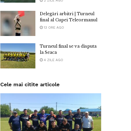
2 ZILE AGO
Delegări arbitri | Turneul
final al Cupei Teleormanul
13 ORE AGO
Turneul final se va disputa
la Seaca
4 ZILE AGO
Cele mai citite articole