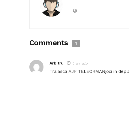
Comments
1
Arbitru
3 ani ago
Traiasca AJF TELEORMANjoci in depla