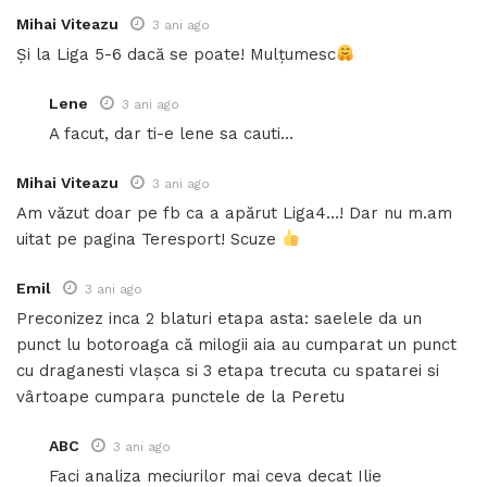
Mihai Viteazu
3 ani ago
Și la Liga 5-6 dacă se poate! Mulțumesc
Lene
3 ani ago
A facut, dar ti-e lene sa cauti…
Mihai Viteazu
3 ani ago
Am văzut doar pe fb ca a apărut Liga4…! Dar nu m.am
uitat pe pagina Teresport! Scuze
Emil
3 ani ago
Preconizez inca 2 blaturi etapa asta: saelele da un
punct lu botoroaga că milogii aia au cumparat un punct
cu draganesti vlașca si 3 etapa trecuta cu spatarei si
vârtoape cumpara punctele de la Peretu
ABC
3 ani ago
Faci analiza meciurilor mai ceva decat Ilie