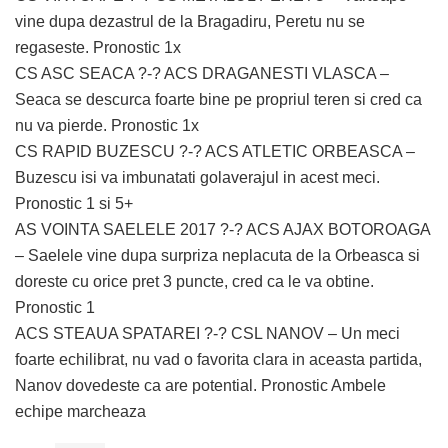
vine dupa dezastrul de la Bragadiru, Peretu nu se
regaseste. Pronostic 1x
CS ASC SEACA ?-? ACS DRAGANESTI VLASCA –
Seaca se descurca foarte bine pe propriul teren si cred ca
nu va pierde. Pronostic 1x
CS RAPID BUZESCU ?-? ACS ATLETIC ORBEASCA –
Buzescu isi va imbunatati golaverajul in acest meci.
Pronostic 1 si 5+
AS VOINTA SAELELE 2017 ?-? ACS AJAX BOTOROAGA
– Saelele vine dupa surpriza neplacuta de la Orbeasca si
doreste cu orice pret 3 puncte, cred ca le va obtine.
Pronostic 1
ACS STEAUA SPATAREI ?-? CSL NANOV – Un meci
foarte echilibrat, nu vad o favorita clara in aceasta partida,
Nanov dovedeste ca are potential. Pronostic Ambele
echipe marcheaza