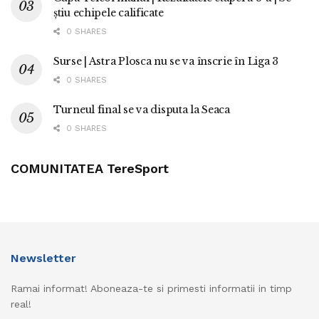
știu echipele calificate
0 SHARES
Surse | Astra Plosca nu se va înscrie în Liga 3
0 SHARES
Turneul final se va disputa la Seaca
0 SHARES
COMUNITATEA TereSport
Newsletter
Ramai informat! Aboneaza-te si primesti informatii in timp
real!