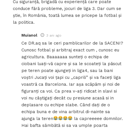
Cu siguranță, brigadă cu experiență care poate
conduce fără probleme, jocuri de liga 3. Dar cum se
știe, în România, toată lumea se pricepe la fotbal și
la politica.
Muianol
3 ani ago
Ce DR.aq sa le ceri pamblicarilor de la SACENI?
Cunosc fotbal și arbitraj exact cum , cunosc eu
agricultura. Baaaaaaa sunteți o echipa de
ciobani luați-vă capre și sa le scoateți la păscut
pe teren poate ajungeți in liga4, sau la bani
voștri Jucați voi țapi cu ,,caprili” și va faceți liga
voastră ca Barcelona. Iar așa scăpăm și noi de
figuranți ca voi. Ca prea v-ați ridicat in slavi si
voi nu câștigați decât cu presiune acasă si in
deplasare cu echipe slabe. Când dați de o
echipa buna e de vina arbitrul di-nainte sa
ajunga la teren
la capreeeee domnilor.
Hai bafta sâmbătă si sa va umple poarta